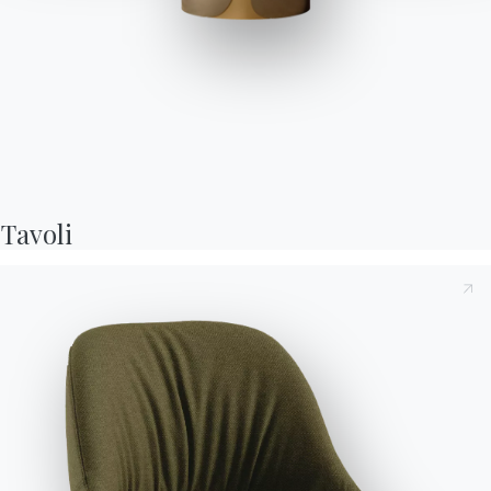
Diagonal
Tavolino con struttura in Acciaio laccato, piano in Cristallo o
Cristallo Antigraffio.
Tavoli
Preso atto della presente
Informativa Privacy
, di cui all'art.
13 del Regolamento Eu 2016/679, dichiaro di averne letto e
compreso il contenuto.*
Variante
Lunghezza (X)
Altezza (Y)
Profondità (Z)
Versione
120cm
32cm
65cm
06.01
Dopo aver preso visione dell'informativa
Informativa Privacy
acconsento al trattamento dei miei dati personali al fine di
ricevere comunicazioni commerciali e pubblicitarie anche
120cm
42cm
65cm
06.02
attraverso l'invio di Newsletter.
90cm
32cm
54cm
06.04