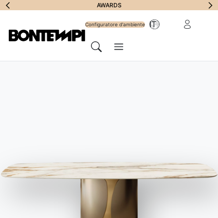
Iscriviti alla
AWARDS
Area riservat
IT
Newsletter
Configuratore d'ambiente
Menu
Cerca
HOME
//
PRODOTTI
//
TAVOLINI, CARRELLI E POUFF
//
DIAGONAL