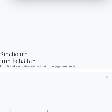
Häufig gestellte Fragen
Informationen anfordern
Haben Sie noch Fragen?
Füllen Sie unser Formular
Antworten finden Sie in
aus, um Informationen
der Rubrik FAQ.
anzufordern.
Zu den FAQ
Zugang zum Formular
Sideboard

und behälter
Funktionelle und dekorative Einrichtungsgegenstände.
Kontakte
Arbeiten Sie mit uns
Werden Sie Händler
Unterstützung
Ingenia Casa