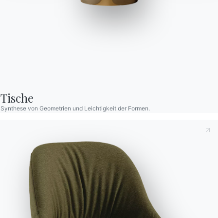
Rico hoch outdoor
Unterteil aus lackiertem Stahl für den Außenbereich,
vorbereitet für Lagen- und Alucompact-Platten.
Tische
Synthese von Geometrien und Leichtigkeit der Formen.
Dies zur Kenntnis nehmend
Datenschutzbestimmungen
,
gemäß Art. 13 der Verordnung (EU) 2016/679 erkläre ich,