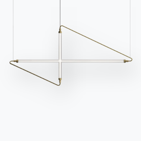
Ethischer Kodex
Für den Newsletter anmelden
BONTEMPI
Produkte
Konfigurator
Bontempi Space
Store Locator
Contract
Zeitschrift
OUR WORLD
Wer wir sind
Danksagung