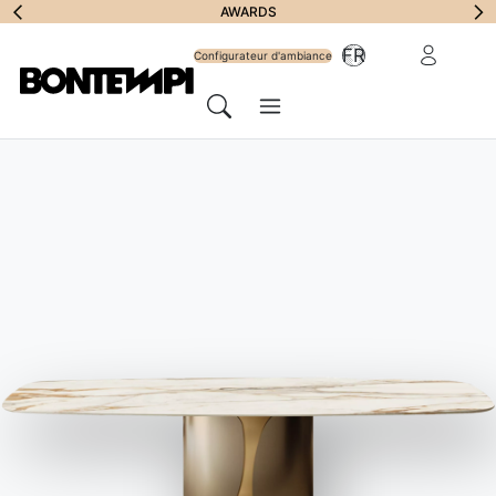
S'abonner à la
AWARDS
Zone Réserv
FR
lettre
Configurateur d'ambiance
Menu
d'information
Chercher
HOME
//
PRODUITS
//
TABLES
//
RICO HAUT OUTDOOR