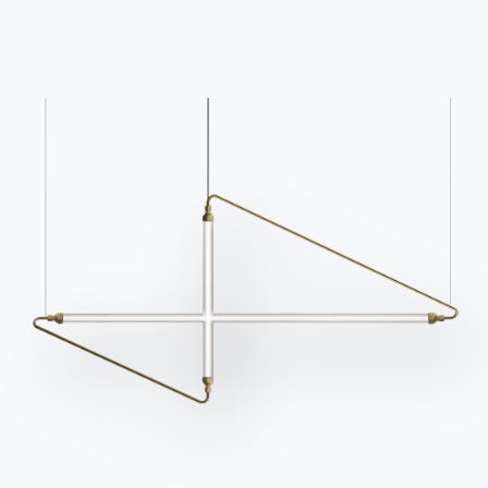
S'inscrire à la newsletter
BONTEMPI
Produits
Configurateur
Bontempi Space
Localisateur de magasin
Contracter
Journal
NOTRE MONDE
Entreprise
Remerciements
Designers