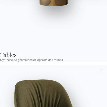
Rico Haut Outdoor
Socle pour l'extérieur en Métal inox, disponible pour plateaux en
stratifié ou alu compact.
Tables
Synthèse de géométries et légèreté des formes
Prenant note de ce qui suit
Politique de confidentialité
,
conformément à l'art. 13 du règlement Eu 2016/679, je
déclare avoir lu et compris son contenu.*
Après avoir lu les informations
Politique de confidentialité
Je consens au traitement de mes données personnelles
dans le but de recevoir des communications commerciales