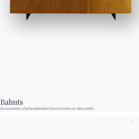
Questions fréquemment
Demande d'information
posées
Remplissez notre
Vous avez des questions
formulaire pour
? Trouvez les réponses
demander des
dans la section FAQ.
informations.
Aller à la FAQ
Accéder au formulaire
Contact
Travailler avec nous
Bahuts
Devenir revendeur
Accessoires d'ameublement fonctionnels et décoratifs
Assistance
Ingenia Casa
Code de déontologie