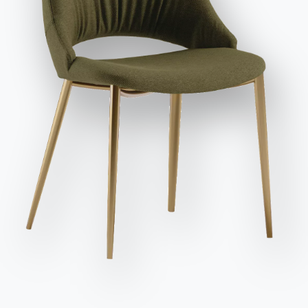
et publicitaires, y compris par l'envoi de newsletters.
Finitions
Structure
Haut combinable
MÉTAL LAQUÉ
Envoyer la demande
M028X
M097X
M306X
M310X
M312X
Utiliser le configurateur
Fiche technique
Complétez votre environnement
2 VERSIONS
Eva
Tabouret Outdoor
BONTEMPI
NOTRE MONDE