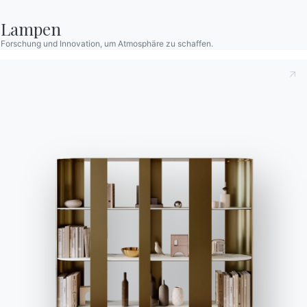
Lampen
Forschung und Innovation, um Atmosphäre zu schaffen.
Kontakte
Arbeiten Sie mit uns
Werden Sie Händler
Unterstützung
Ingenia Casa
Ethischer Kodex
Für den Newsletter anmelden
BONTEMPI
Produkte