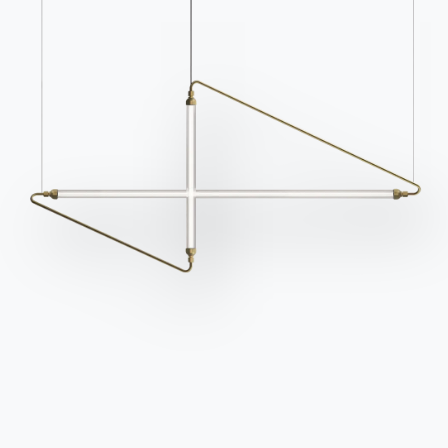
M328
M329
Verwenden Sie den
Konfigurator
Technisches Datenblatt
Kataloge
Newsletter
Kataloge von Bontempi
Aktivieren Sie unseren
herunterladen.
Newsletter, um die
neuesten Nachrichten zu
Zum Downloadbereich
gehen
erhalten.
Für den Newsletter
anmelden
Häufig gestellte Fragen
Informationen anfordern
Haben Sie noch Fragen?
Füllen Sie unser Formular
Antworten finden Sie in
aus, um Informationen
der Rubrik FAQ.
anzufordern.
Zu den FAQ
Zugang zum Formular