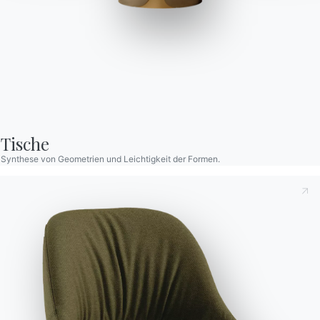
Mood
Stuhl mit und ohne Armlehnen, drehbar mit Rollen aus
lackiertem Stahl oder Massivholz, Monocoque aus
Tische
Polypropylen.
Synthese von Geometrien und Leichtigkeit der Formen.
Designed by Pocci & Dondoli
Versionen
mit Rollen und Armlehnen
Dies zur Kenntnis nehmend
Datenschutzbestimmungen
,
gemäß Art. 13 der Verordnung (EU) 2016/679 erkläre ich,