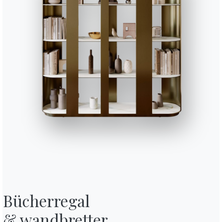
Beendet
Plan
Struktur
ART GLASS
C115
C116
CRISTALLO FUSO
C130
CM003
CM005
CM009
CM010
CM012
SUPERMARMOR
Hochglänzend arabescato
Hochglänzend noir desir
Choco hochglänzend
Étoile gold hoc
Hochgl
CR002
CR006
SUPERKERAMIK
Anthrazit
Grau savoia
L002
L009
L036
FURNIERT
Eiche spessart
Eiche natur
Nußbaum
Verwenden Sie den
Konfigurator
Technisches Datenblatt
Bücherregal

& wandbretter