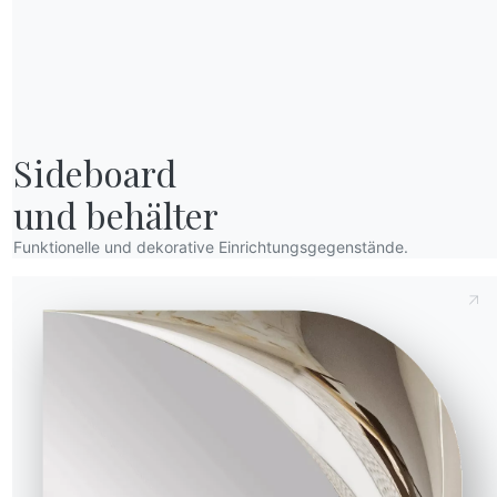
Sideboard

und behälter
Funktionelle und dekorative Einrichtungsgegenstände.
Höhe (Y)
Tiefe (Z)
Version
Anfrage senden
55.07
75cm
116cm
55.08
75cm
116cm
55.09
75cm
120cm