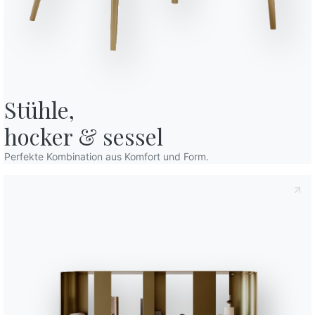
Stühle,

hocker & sessel
estimmungen
, gemäß Art. 13 der Verordnung (EU) 2016/679 erkläre ich,
Perfekte Kombination aus Komfort und Form.
den habe.
chutzbestimmungen
Ich willige in die Verarbeitung meiner
Erhalts von kommerziellen und werblichen Mitteilungen,
rn, ein.
Orte
Variante
Länge (X)
8
200cm
8
220cm
10
250cm