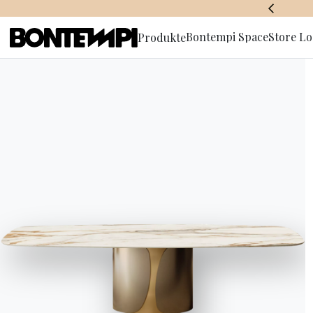
BONTEMPI SPACE
Bontempi Space
Store Lo
Produkte
Anmeldun
Newslette
HOME
//
PRODUKTE
//
TISCHE
//
MENHIR