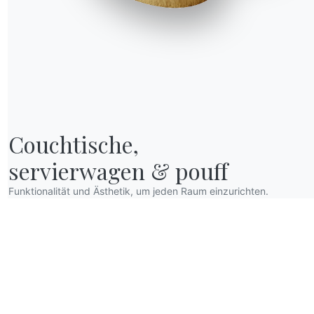
Couchtische,

servierwagen & pouff
Funktionalität und Ästhetik, um jeden Raum einzurichten.
R WORLD
er wir sind
anksagung
esigner
lagship Store
ataloge