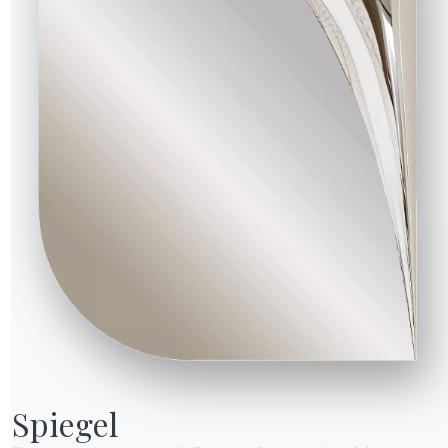
CM013
CM014
CM016
CM017
CM025
CM027
CM032
hglänzend
änzend calacatta supreme
Hochglänzend onyx jade
Hochglänzend arabescato goldfarben
Hochglänzend cappuccino royal
Hochglänzend taj mahal
Noir desir matt
Travertin weiss matt
Calacatta supreme matt
Spiegel