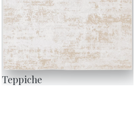
Teppiche
BONTEMPI
OU
Produkte
W
Konfigurator
D
Bontempi Space
D
ebsite
Store Locator
F
ndeten
Contract
K