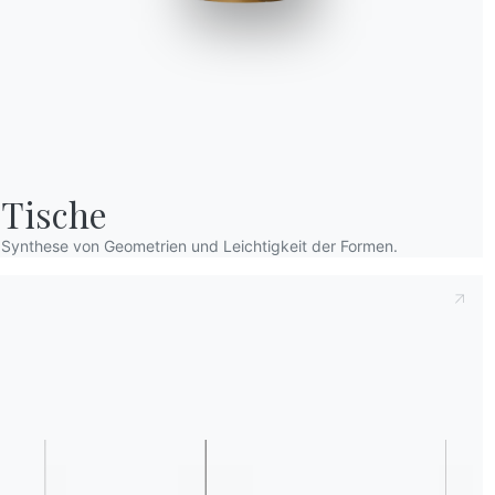
Tische
Dies zur Kenntnis nehmend
Datenschutzb
Synthese von Geometrien und Leichtigkeit der Formen.
dass ich dessen Inhalt gelesen und verstan
Nach dem Lesen der Informationen
Datens
personenbezogenen Daten zum Zwecke des 
einschließlich der Zusendung von Newslette