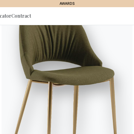
AWARDS
cator
Contract
g zum
r
Menhir
Menhir ist ein Tisch mit einer so
besteht – wie gemeißelte Volume
Schatten zurückwerfen, was die 
Plastizität und tritt mit moder
ausdrucksstarke Form in einen s
Ausdruckskraft.
Designed by Pio & Tito Toso
Versionen
Fest Tonnenförmig