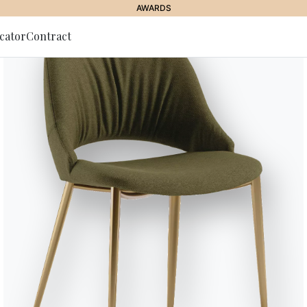
AWARDS
cator
Contract
g zum
r
Maverick
Maverick ist ein raffinierter Tep
weichen, changierenden Oberfläc
natürlichem Glanz, die sich je na
wie feiner Samt: Schatten bewe
Schattierungen und Tiefen, die e
der dezent dekoriert, aber dank 
einen bleibenden Eindruck hinter
Länge (X)
Höhe (
200cm
1cm
200cm
1cm