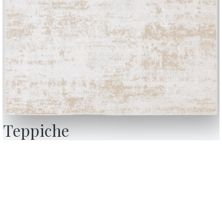
Teppiche
BONTEMPI
OU
Produkte
W
Konfigurator
D
Bontempi Space
D
ebsite
Store Locator
F
ndeten
Contract
K