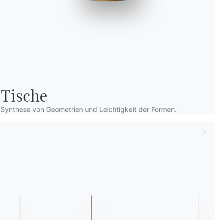
Tische
Dies zur Kenntnis nehmend
Datenschutzb
Synthese von Geometrien und Leichtigkeit der Formen.
dass ich dessen Inhalt gelesen und verstan
Nach dem Lesen der Informationen
Datens
personenbezogenen Daten zum Zwecke des 
einschließlich der Zusendung von Newslette