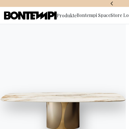
BONTEMPI SPACE
Bontempi Space
Store Lo
Produkte
Anmeldun
Newslette
HOME
//
PRODUKTE
//
TEPPICHE
//
MAVERICK