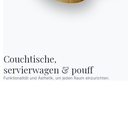
Couchtische,

servierwagen & pouff
Funktionalität und Ästhetik, um jeden Raum einzurichten.
R WORLD
er wir sind
anksagung
esigner
lagship Store
ataloge