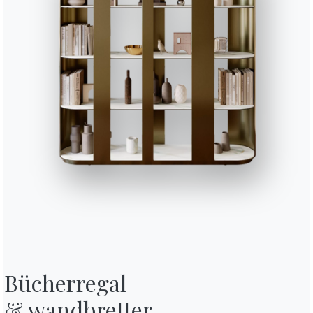
Bücherregal

& wandbretter