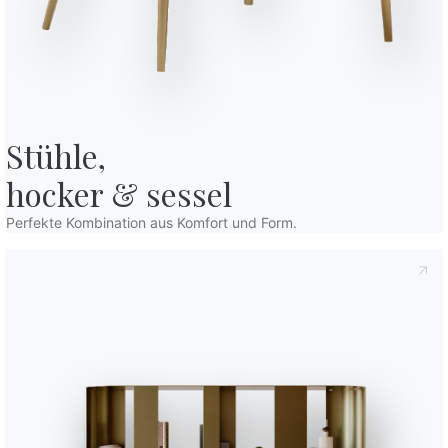
Stühle,

hocker & sessel
estimmungen
, gemäß Art. 13 der Verordnung (EU) 2016/679 erkläre ich,
Perfekte Kombination aus Komfort und Form.
den habe.
chutzbestimmungen
Ich willige in die Verarbeitung meiner
Erhalts von kommerziellen und werblichen Mitteilungen,
rn, ein.