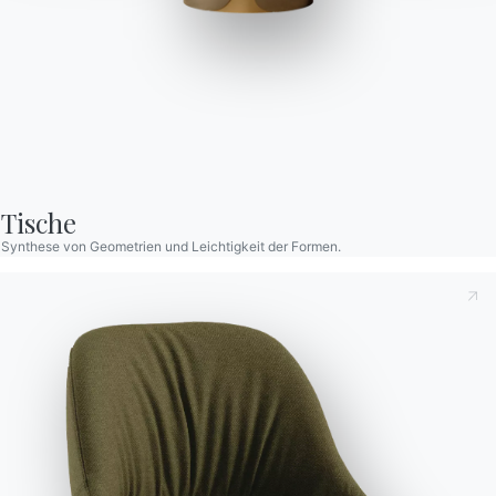
Louis
Feststehender und ausziehbarer Tisch mit Gestell aus
lackiertem Stahl und Holzplatte mit Furnier, Massivholz,
Massivholz, Kristall, kratzfestem Kristall, SuperKeramik und
Tische
SuperMarmor.
Synthese von Geometrien und Leichtigkeit der Formen.
Designed by Marco Corti
Versionen
Ausziehbar Rechteckig
Dies zur Kenntnis nehmend
Datenschutzbestimmungen
,
gemäß Art. 13 der Verordnung (EU) 2016/679 erkläre ich,