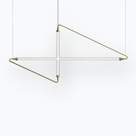
Kataloge von Bontempi
Aktivieren Sie unseren
herunterladen.
Newsletter, um die
neuesten Nachrichten zu
Zum Downloadbereich
gehen
erhalten.
Für den Newsletter
anmelden
Häufig gestellte Fragen
Informationen anfordern
Haben Sie noch Fragen?
Füllen Sie unser Formular
Antworten finden Sie in
aus, um Informationen
der Rubrik FAQ.
anzufordern.
Zu den FAQ
Zugang zum Formular
Kontakte