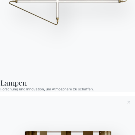
Produkte
Konfigurator
Bontempi Space
Store Locator
Contract
Zeitschrift
OUR WORLD
Lampen
Wer wir sind
Forschung und Innovation, um Atmosphäre zu schaffen.
Danksagung
Designer
Flagship Store
Kataloge