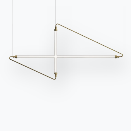
Häufig gestellte Fragen
Informationen anfordern
Haben Sie noch Fragen?
Füllen Sie unser Formular
Antworten finden Sie in
aus, um Informationen
der Rubrik FAQ.
anzufordern.
Zu den FAQ
Zugang zum Formular
Kontakte
Arbeiten Sie mit uns
Werden Sie Händler
Unterstützung
Ingenia Casa
Ethischer Kodex
Für den Newsletter anmelden