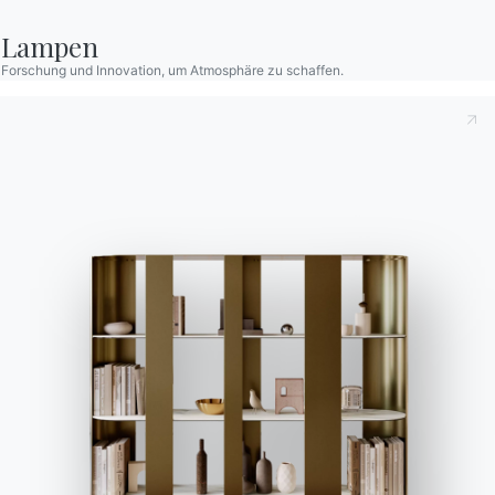
Lampen
BONTEMPI
Forschung und Innovation, um Atmosphäre zu schaffen.
Produkte
Konfigurator
Bontempi Space
Store Locator
Contract
Zeitschrift
OUR WORLD
Wer wir sind
Danksagung
Designer
Flagship Store