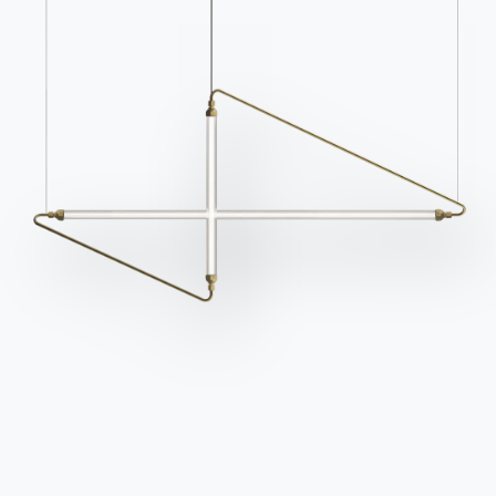
gehen
erhalten.
Für den Newsletter
anmelden
Häufig gestellte Fragen
Informationen anfordern
Haben Sie noch Fragen?
Füllen Sie unser Formular
Antworten finden Sie in
aus, um Informationen
der Rubrik FAQ.
anzufordern.
Zu den FAQ
Zugang zum Formular
Kontakte
Arbeiten Sie mit uns
Werden Sie Händler