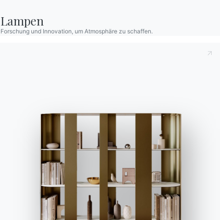
anmelden
Lampen
Forschung und Innovation, um Atmosphäre zu schaffen.
Häufig gestellte Fragen
Informationen anfordern
Haben Sie noch Fragen?
Füllen Sie unser Formular
Antworten finden Sie in
aus, um Informationen
der Rubrik FAQ.
anzufordern.
Zu den FAQ
Zugang zum Formular
Kontakte
Arbeiten Sie mit uns
Werden Sie Händler
Unterstützung