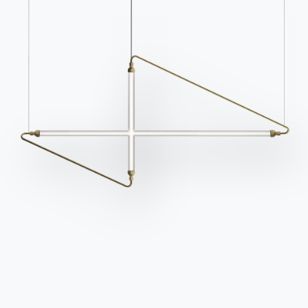
Kataloge
Newsletter
Kataloge von Bontempi
Aktivieren Sie unseren
herunterladen.
Newsletter, um die
neuesten Nachrichten zu
Zum Downloadbereich
gehen
erhalten.
Für den Newsletter