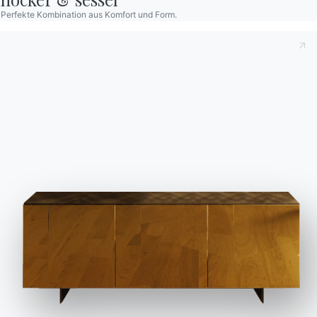
Perfekte Kombination aus Komfort und Form.
Beendet
Struktur
Dekorative Details
METALL LACKIERT
M028
M055
M306
M307
M310
M312
M325
M326
M327
M328
M329
Verwenden Sie den
Konfigurator
Technisches Datenblatt
Zubehör
Charlotte