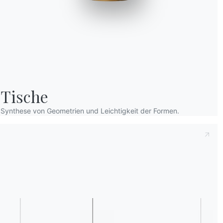
Tische
Dies zur Kenntnis nehmend
Datenschutzb
Synthese von Geometrien und Leichtigkeit der Formen.
dass ich dessen Inhalt gelesen und verstan
Nach dem Lesen der Informationen
Datens
personenbezogenen Daten zum Zwecke des 
einschließlich der Zusendung von Newslette