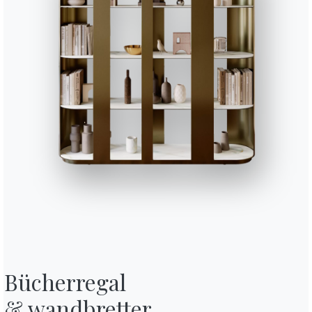
16.89
Charlotte glasschrank
Bücherregal

& wandbretter