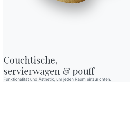
Couchtische,

servierwagen & pouff
Funktionalität und Ästhetik, um jeden Raum einzurichten.
R WORLD
er wir sind
anksagung
esigner
lagship Store
ataloge