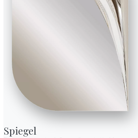
16.90
Tray enthälter-regal für modul tv-ständer
Spiegel