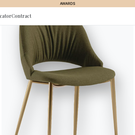
AWARDS
cator
Contract
g zum
r
CHARLOTTE
Charlotte
Bücherregal mit Wand- und Dec
und/oder Behältern. Gestell, Tra
Designed by Shannon Sadler
Versionen
Zubehöre Charlotte