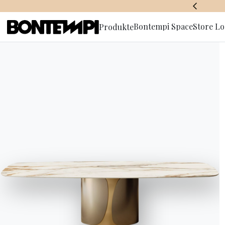
BONTEMPI SPACE
Bontempi Space
Store Lo
Produkte
Anmeldun
Newslette
HOME
//
PRODUKTE
//
BÜCHERREGAL & WANDBRETTER
//