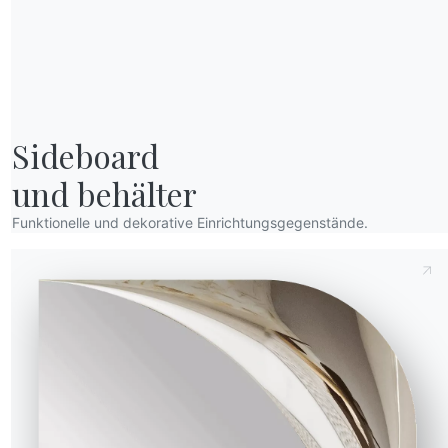
Höhe (Y)
Tiefe (Z)
Version
Sideboard

16.75
2cm
113cm
und behälter
Funktionelle und dekorative Einrichtungsgegenstände.
Anfrage senden