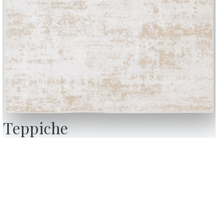
Teppiche
BONTEMPI
OU
Produkte
W
Konfigurator
D
Bontempi Space
D
ebsite
Store Locator
F
ndeten
Contract
K