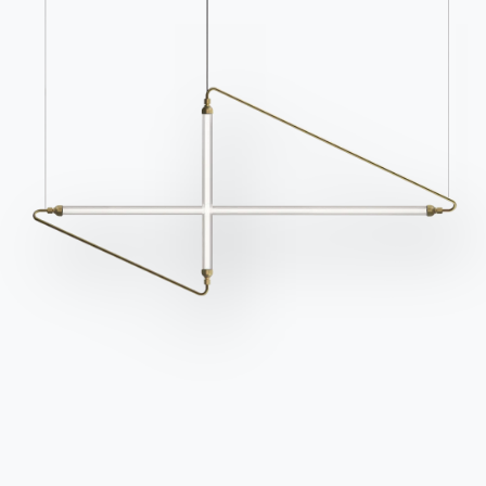
Unterstützung
Ingenia Casa
Ethischer Kodex
Für den Newsletter anmelden
BONTEMPI
Produkte
Konfigurator
Bontempi Space
Store Locator
Contract
Zeitschrift
OUR WORLD