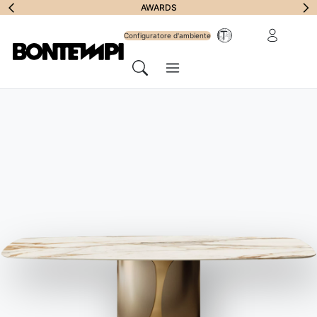
Iscriviti alla
AWARDS
Area riservat
IT
Newsletter
Configuratore d'ambiente
Menu
Cerca
HOME
//
PRODOTTI
//
MADIE E CONTENITORI
//
COSMOPOLITAN