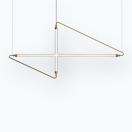
Cataloghi
Newsletter
Scarica i cataloghi
Attiva la nostra
Bontempi.
newsletter per ricevere
le ultime novità.
Vai all'area download
Iscriviti alla newsletter
Domande frequenti
Richiedi informazioni