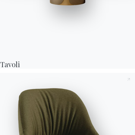
Cosmopolitan
Gruppo madie con struttura in Legno, composte da ante,
cassetti, vani a giorno, top, fianchi, frontali in Cristallo e
Tavoli
Cristallo Antigraffio. Sistema di apertura con gola.
Versioni
Cosmopolitan Lacquered Wood
Preso atto della presente
Informativa Privacy
, di cui all'art.
13 del Regolamento Eu 2016/679, dichiaro di averne letto e
compreso il contenuto.*
Dopo aver preso visione dell'informativa
Informativa Privacy
acconsento al trattamento dei miei dati personali al fine di
ricevere comunicazioni commerciali e pubblicitarie anche
attraverso l'invio di Newsletter.