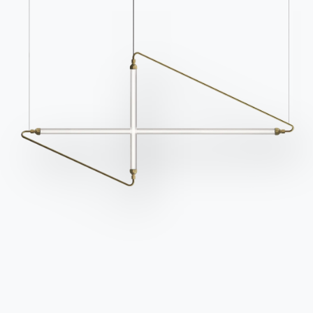
Cataloghi
Newsletter
Scarica i cataloghi
Attiva la nostra
Bontempi.
newsletter per ricevere
le ultime novità.
Vai all'area download
Iscriviti alla newsletter
Domande frequenti
Richiedi informazioni
Hai domande? Scopri le
Compila il nostro form