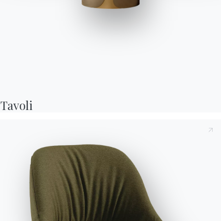
Charlotte
Libreria con fissaggio a parete e a soffitto predisposta per
l'inserimento di max 4/8/12/16/20 ripiani e/o contenitori
Tavoli
optional. Struttura, traverse e dettagli decorativi in Acciaio
laccato.
Designed by Shannon Sadler
Preso atto della presente
Informativa Privacy
, di cui all'art.
Versioni
Charlotte A Parete
13 del Regolamento Eu 2016/679, dichiaro di averne letto e
compreso il contenuto.*
Dopo aver preso visione dell'informativa
Informativa Privacy
acconsento al trattamento dei miei dati personali al fine di
ricevere comunicazioni commerciali e pubblicitarie anche
attraverso l'invio di Newsletter.