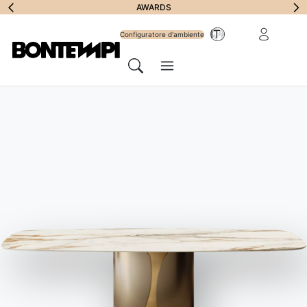
Iscriviti alla
BONTEMPI SPACE
Area riservat
IT
Newsletter
Configuratore d'ambiente
Menu
Cerca
HOME
//
PRODOTTI
//
LIBRERIE E MENSOLE
//
CHARLOTTE