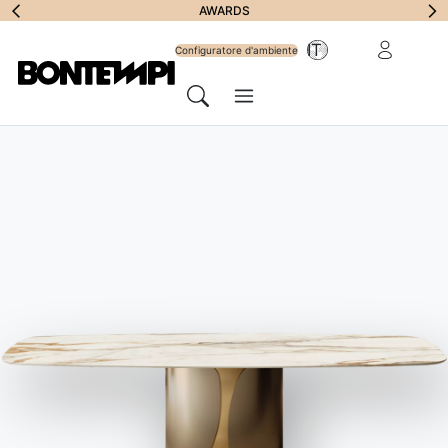
Iscriviti alla
AWARDS
Area riservat
IT
Newsletter
Configuratore d'ambiente
Menu
Cerca
HOME
//
PRODOTTI
//
TAVOLI
//
ARTISTICO