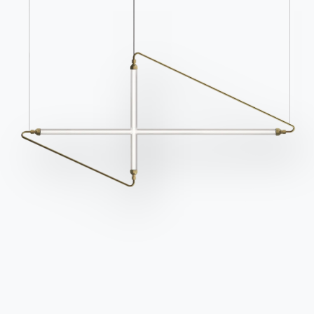
Cataloghi
Newsletter
Scarica i cataloghi
Attiva la nostra
Bontempi.
newsletter per ricevere
le ultime novità.
Vai all'area download
Iscriviti alla newsletter
Domande frequenti
Richiedi informazioni
Hai domande? Scopri le
Compila il nostro form
risposte nella sezione
per richiedere
FAQ.
informazioni.
Vai alle FAQ
Accedi al form