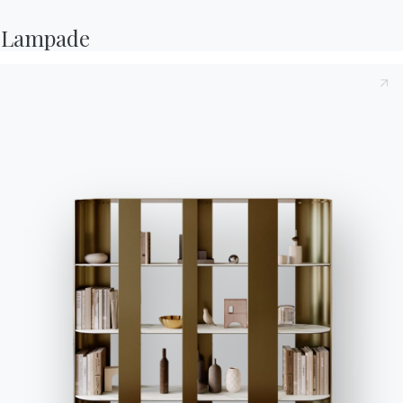
Contatti
Lampade
Lavora con noi
Diventa un rivenditore
Assistenza
Ingenia Casa
Privacy Policy
Whistleblowing
Codice Etico
Iscriviti alla newsletter
BONTEMPI
Prodotti
Configuratore
Bontempi Space