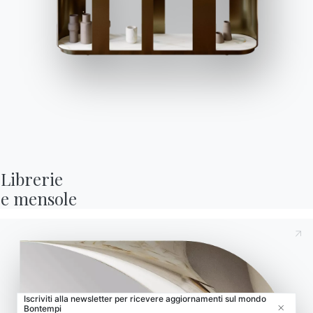
Store Locator
Contract
Journal
OUR WORLD
Chi siamo
Awards
Designers
Librerie

e mensole
Flagship Store
Cataloghi
Iscriviti alla newsletter per ricevere aggiornamenti sul mondo
Bontempi
Close