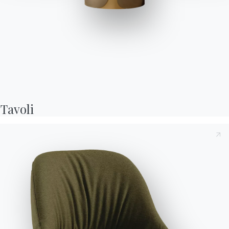
Artistico
Tavolo fisso e allungabile con struttura in Acciaio laccato. Piano
in Legno massello, Legno massello secolare, Legno massellato,
Tavoli
Legno impiallacciato, Legno laccato, Cristallo, Cristallo
Antigraffio, SuperCeramica, SuperMarmo e Marmo naturale.
Designed by Pocci & Dondoli
Preso atto della presente
Informativa Privacy
, di cui all'art.
Versioni
Allungabili Rettangolare
13 del Regolamento Eu 2016/679, dichiaro di averne letto e
compreso il contenuto.*
Dopo aver preso visione dell'informativa
Informativa Privacy
acconsento al trattamento dei miei dati personali al fine di
ricevere comunicazioni commerciali e pubblicitarie anche
attraverso l'invio di Newsletter.