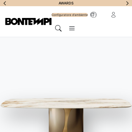
Iscriviti alla
AWARDS
Area riservat
IT
Newsletter
Configuratore d'ambiente
Menu
Cerca
HOME
//
PRODOTTI
//
MADIE E CONTENITORI
//
OLYMPIA