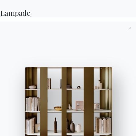
Lampade
Moon
diventa grande e, nella versione con struttura
alta, può essere il tavolo outdoor ideale per $1 e
aperitivi tra amici. Quadrato o rettangolare, assume
un’allure affascinante e cosmopolita,
particolarmente adatta anche all’arredamento
contract. L’abbinamento ideale, in questo caso, è
con sgabelli alti e colorati come Galaxy, uno dei
modelli iconici del catalogo Bontempi con il suo
disegno geometrico sullo schienale e la palette
cromatica che va dall’azzurro del cielo e del mare ai
classici bianco e grigio passando per senape e
caramello. Preferite linee più classiche e
avvolgenti? Mood è lo sgabello che fa per voi, ma
sempre con un tocco di colore per un’eleganza
moderna e mai banale.