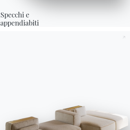
Specchi e

appendiabiti
Contatti
Lavora con noi
Diventa un rivenditore
Assistenza
Ingenia Casa
Privacy Policy
Whistleblowing
Codice Etico
Iscriviti alla newsletter
BONTEMPI