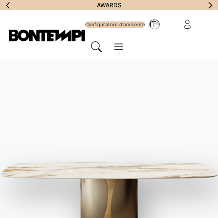
Iscriviti alla
AWARDS
Area riservat
IT
Newsletter
Configuratore d'ambiente
Menu
Cerca
JOURNAL
//
LE PROPOSTE BONTEMPI
Le nuove proposte di Bontempi
per arredare gli spazi outdoor
4 Giugno 2021
Per pranzi all’aperto, a casa o in ambienti contract: pronti a
scoprire i nuovi design?