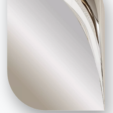
Cataloghi
Newsletter
Scarica i cataloghi
Attiva la nostra
Bontempi.
newsletter per ricevere
le ultime novità.
Vai all'area download
Iscriviti alla newsletter
Domande frequenti
Richiedi informazioni
Hai domande? Scopri le
Compila il nostro form
risposte nella sezione
per richiedere
FAQ.
informazioni.
Vai alle FAQ
Accedi al form