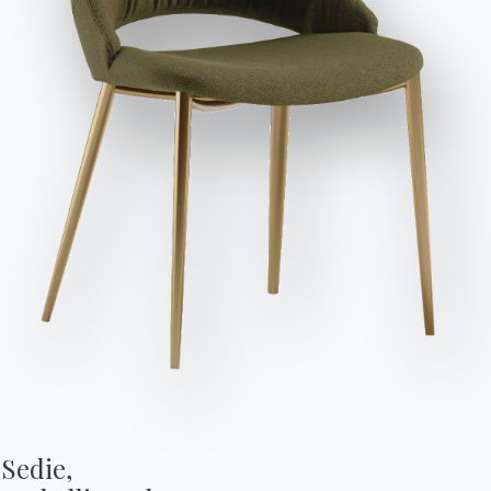
doppia altezza, quadrato o rettangolare in diverse
misure proprio per mettere alla prova la sua
Invia richiesta
versatilità in ambienti di ogni tipo. La struttura può
essere declinata in vari colori ed è realizzata in $1,
materiale che nella produzione di Bontempi viene
sottoposto a un duplice trattamento per garantirne
la lunga durata e la resistenza alle aggressioni
esterne tipiche dell’outdoor, dal sole alla pioggia. Il
piano, invece, può essere scelto in una gamma di
materiali che comprende il melaminico materico,
moderno e particolarmente resistente alle alte
temperature estive, il cristallo lucido oppure opaco
antigraffio, la SuperCeramica e il SuperMarmo,
innovativi e studiati per elevare le qualità dei
materiali originari e renderli ancor più funzionali
per l’arredamento.
Sedie,
