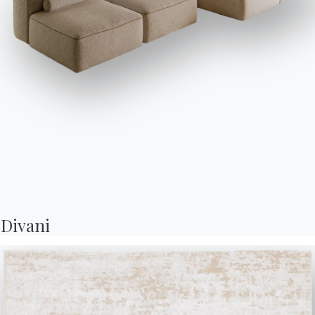
Prodotti
Configuratore
Bontempi Space
Store Locator
Contract
Journal
OUR WORLD
Chi siamo
Awards
Divani
Designers
Flagship Store
Cataloghi