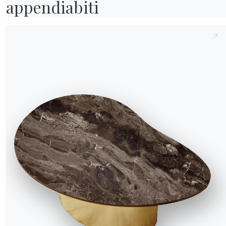
appendiabiti
ela se passait vraiment
ent dans le studio de
l en cuir blanc.
 aidées à se comprendre
les doigts la détend.
maculé, en attendant que
as salir le fauteuil”,