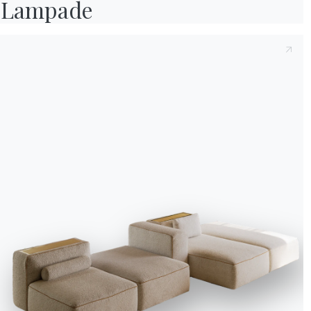
Lampade
elle n’abandonne jamais,
aujourd’hui.
Malheureusement, elle 
son père, mais une cho
C’était son fauteuil
. 
elles-mêmes. C’était un
Elle ferma les yeux un 
son père lui donne un n
lui a-t-il recommandé.