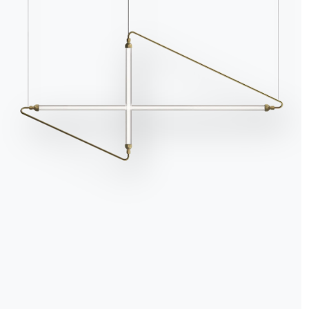
La dernière boîte sem
nouveau bureau est term
reste encore à aménager
petites boîtes et, entr
un parchemin qui conti
il y a trop d’années po
Depuis son enfance, ell
la faisait entrer dans 
Et Lara rêvait de deven
Aujourd’hui, peut-être, i
enfin accrocher la pl
seulement dans son cœur
pense Lara mélancolique