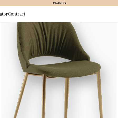
AWARDS
ator
Contract
lla Newsletter
JOURNAL
//
STORIES
//
LIVING STORIES
Le fauteuil
blanc de mon père
19 Novembre 2018
net, elle est psychologue, comme son père. Elle décore le nouvel
l’amènent en un voyage émouvant dans les émotions.