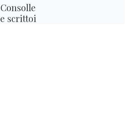
pièce à son père.
Consolle

e scrittoi