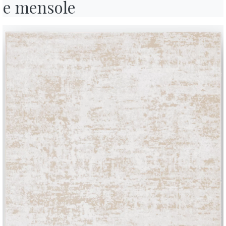
e mensole
 ça jamais. Elle s’était promis, et à lui aussi, d’ouvrir son bureau et c
n’a pas pu récupérer tous les meubles et les accessoires d’ameublem
se est sûre:
pour rien au monde, elle n’aurait abandonné le fauteui
Celui sur lequel il a passé des années à écouter les personnes qu’il a
 fauteuil très élégant, très confortable. Le contact du cuir doux sous 
instant: Lara se voit toute petite, assise sur ce fauteuil blanc et im
ouveau livre à parcourir pour sa curiosité indomptable. “Attention à ne p