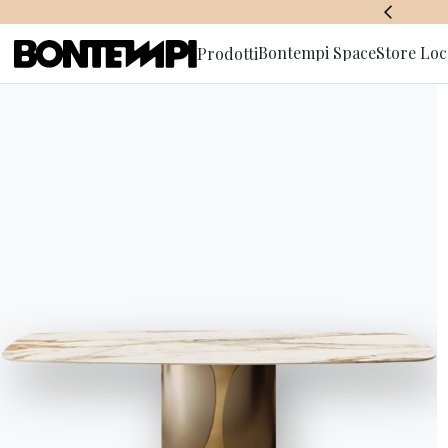
BONTEMPI SPACE
Bontempi Space
Store Loc
Prodotti
Iscriviti a
Lara ouvre son premier cabi