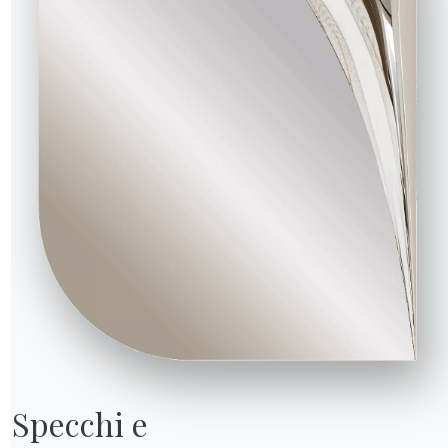
 déménagement dans le
tte grande pièce que
mmence à ouvrir les
 diplôme enroulé comme
hniques psychologiques
ère qui, tous les jours,
xpliqua-t-il doucement.
ssage, Lara peut
on père, et pas
Specchi e

. “Il aurait aimé ça”,
sse dans les yeux. Mais