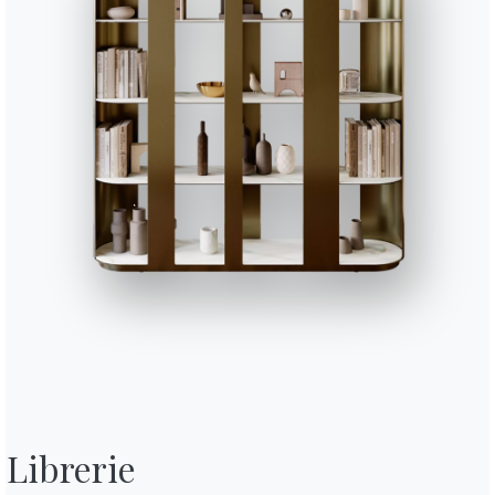
blait peser plus que les autres.
Un pas de plus. Voilà, c’est fait. Le
iné. Lara s’essuie le front, un peu en sueur, et regarde satisfaite ce
, mais que deviendra très vite son premier véritable cabinet. Elle co
e le presse-papier, les stylos et les cahiers, elle retrouve son ancien
ent un précieux secret. Elle a obtenu son diplôme en sciences et tec
ur se rappeler exactement combien. Pourtant, cela semble être hier.
e rêvait de devenir psychologue, elle voulait suivre les traces de son p
son cabinet pendant quelques minutes. “Ici, j’essaie d’aider les gens”, e
ir comme lui un jour.
l est arrivé ce jour-là.
Après des années de formation et d’apprenti
aque avec son nom à la porte.
Un cabinet personnel, comme celui de s
Librerie

. En fait, le nouveau bureau sera meublé avec les meubles de son père
 qui, depuis la disparition de son père, porte un léger voile de triste