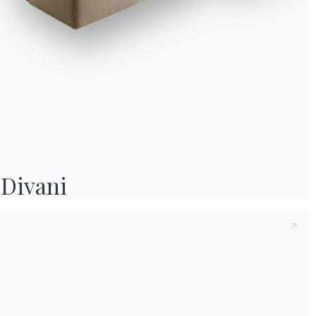
Fauteuil Clarissa Bonte
Lara sourit en ouvrant l
toujours parfaitement i
Divani
Elle enlève tout le cel
chaleur de cet après-m
Alors qu’elle s’éloigne
Informativa Cookie
laisse tomber une fiole 
Utilizziamo cookie tecnici ed analytics anonimizzati (necessari) e, previo co
légère, mais vraiment
cookie di profilazione (preferenze e marketing) di terze parti. Puoi proseguire 
soli cookie necessari, accettarli tutti o gestire i consensi. Per ogni modifica e
philosophie, d’art, d’
successiva, clicca sull'icona con l'impronta digitale.
souvient-elle. Il avait
étagères en verre et en
Accetta tutti