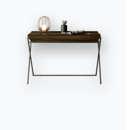
Bibliothèque Lexington 
SuperCiment glace.
Solo i necessari
Gestisci
Dans un instant, elle
connaissaient l’histoire
pages de livres. Bien sû
et de le ranger dans la
Après avoir saupoudré le
papa a gardé ses cahiers
stylo argenté avec les 
petit journal qui, pour 
jaunies par le temps, 
de rencontrer son père.
elle s’était toujours d
qui semblait si fort e
humain et légèrement 
un véritable super-héro
Lara voulait aussi être.
Secrétaire Secret Bonte
plateau en bois plaqué 
Après avoir mis le cahie
livres dans la biblioth
retour demain”, pense-