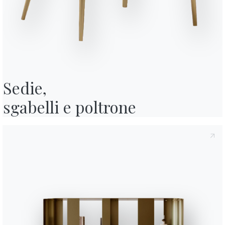
y
, di cui all'art. 13 del Regolamento Eu 2016/679, dichiaro di averne letto
ormativa Privacy
acconsento al trattamento dei miei dati personali al
 pubblicitarie anche attraverso l'invio di Newsletter.
Sedie,

sgabelli e poltrone