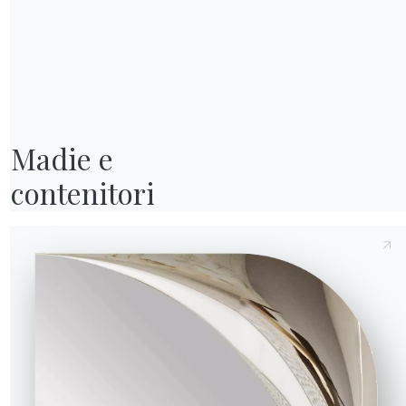
Invia richiesta
Madie e

contenitori