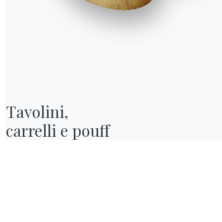
lagship Store
ataloghi
Tavolini,

carrelli e pouff