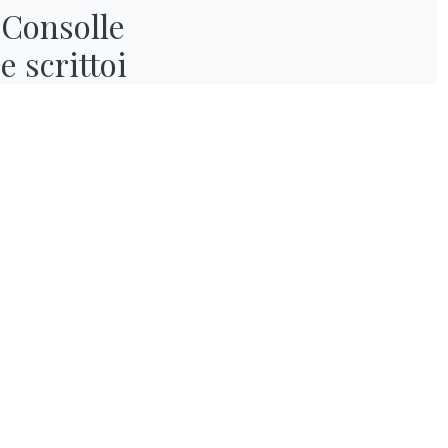
Consolle

e scrittoi
Arredamento salotto: la guida
completa per uno stile moderno