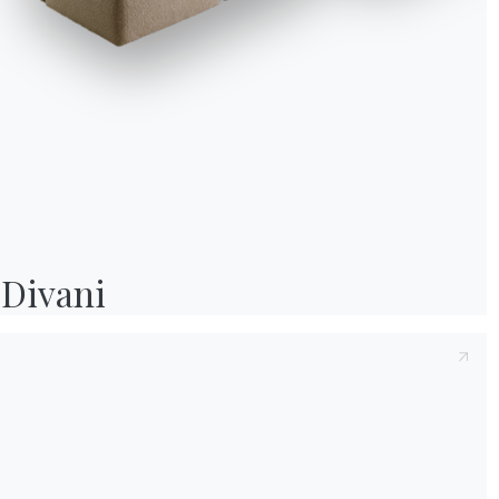
soli cookie necessari, accettarli tutti o gestire i consensi. Per ogni modifica e
successiva, clicca sull'icona con l'impronta digitale.
Accetta tutti
Solo i necessari
Gestisci
Divani