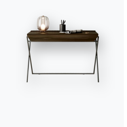
Per completare la sua 
hanno tenuto da parte va
nostro viaggio in Prove
buona idea conservarle 
pigne e altre piccole dec
dei padroni di casa: el
usava qualche tempo f
Ora che
la tavola è a
appoggiare le bottiglie 
lungo pranzo di Natale
l’atmosfera allegra del
ARTICOLI CORRELATI