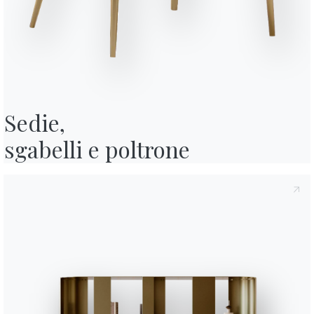
y
, di cui all'art. 13 del Regolamento Eu 2016/679, dichiaro di averne letto
ormativa Privacy
acconsento al trattamento dei miei dati personali al
 pubblicitarie anche attraverso l'invio di Newsletter.
Sedie,

sgabelli e poltrone