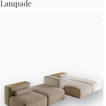
Lampade
una graziosa villetta ap
dei lavori di ristruttu
l’atmosfera natalizia si
tutto più magico. Andre
Feste, mentre Alice è l
le hanno trasmesso la 
giorno – è un gesto che
ricamata e piatti scelt
Per cominciare, Alice s
color verde bosco, acqu
SuperMarmo
del tavolo
farla cadere in modo or
Per apparecchiare la tav
bianca e
l’argenteria
d
tavola delle occasioni 
il cucchiaio, mentre le 
per i brindisi che verran
vorrebbe a sinistra del
agrifoglio a cui aggiu
Informativa Cookie
Utilizziamo cookie tecnici ed analytics anonimizzati (necessari) e, previo co
cookie di profilazione (preferenze e marketing) di terze parti. Puoi proseguire 