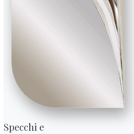
Specchi e

 trasferiti quest’anno,