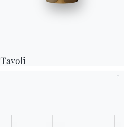
Preso atto della presente
Informativa Privac
e compreso il contenuto.*
Dopo aver preso visione dell'informativa
Inf
fine di ricevere comunicazioni commerciali e
Tavoli