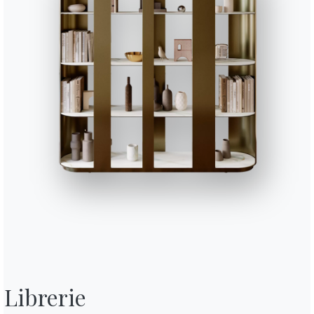
Librerie

no l’ora di passare il loro primo Natale nella nuova casa in cui si sono