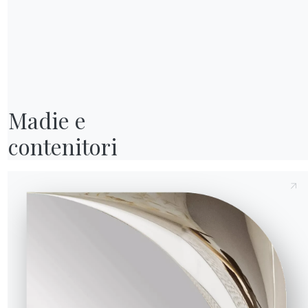
Invia richiesta
Madie e

contenitori