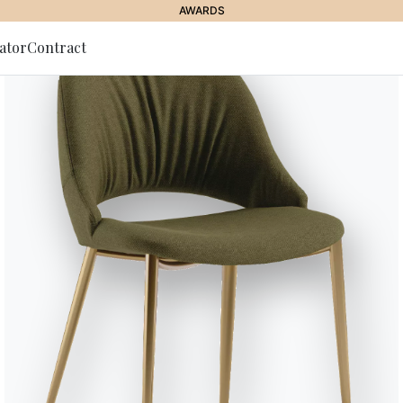
AWARDS
ator
Contract
lla Newsletter
JOURNAL
//
STORIES
//
LIVING STORIES
La sala da pranzo: com
recchiare la tavola a N
10 Dicembre 2021
che diventa cenone in alcune regioni d’Italia, dove italianità e calo