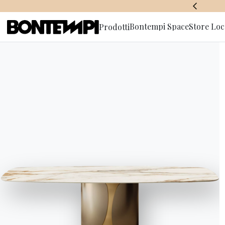
BONTEMPI SPACE
Bontempi Space
Store Loc
Prodotti
Iscriviti a
appa
Il pranzo in famiglia, 