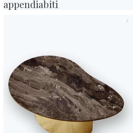
appendiabiti
are a tutti il risultato
dobbato ogni stanza. Ora
lbero di Natale rende
zzare il menù delle
 una ragazzina, i nonni
te a Natale – e ogni
pre una tovaglia
bella
tovaglia
di lino
il piano in
ravedere
tema la tovaglia per
di piatti
in porcellana
rebbe mai mancare sulla
posiziona il coltello e
per l’acqua e due calici
R WORLD
 del galateo – che li
hi siamo
osso con un piccolo
mma.
wards
esigners