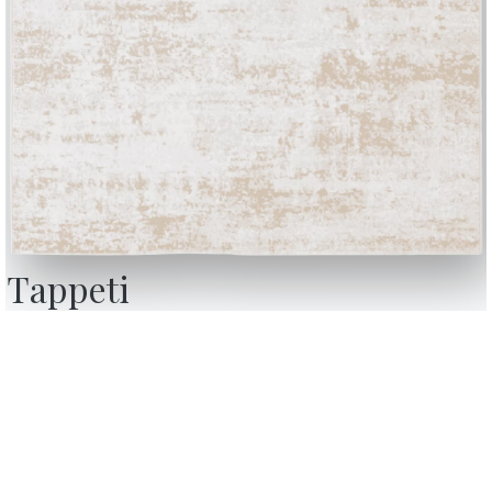
Store Locator
F
 revoca
Contract
C
Contatti
Lavora con noi
Diventa un rivenditore
Journal
Assistenza
Area riservata
Tappeti