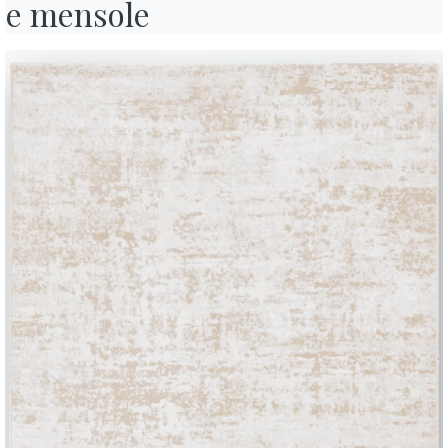
e mensole
pena fuori dal centro città. Impazienti di accogliere la famiglia e mostr
razione fatti per trasformare la casa a misura dei loro sogni, hanno ad
 sente nell’aria, e il tintinnio delle campanelline appese ai rami dell’a
a ama cimentarsi tra i fornelli e da giorni sta pensando a come organi
’esperta di
come apparecchiare la tavola a Natale
. Fin da quando era
passione per questo tipo di dettagli: apparecchiare una tavola elegan
 le evoca dolci ricordi della domenica in famiglia, quando c’erano sem
tavolo in legno di noce
i con gusto sul grande
nel soggiorno.
ceglie quella che sarà la protagonista della sua tavola di Natale:
una 
istata proprio in vista delle Feste. La decorazione a giorno lascia int
 da pranzo. “Fa proprio un bell’effetto!” pensa tra sé e sé mentre sis
dinato da ogni lato del tavolo.
ola di Natale, poi, Alice tira fuori dalla madia in soggiorno
il servizio 
i famiglia. Inizia disponendo i sottopiatti – un dettaglio che non dov
importanti – con sopra un piatto steso e la fondina. A destra del piatto 
forchette vanno a sinistra. I
bicchieri
sono a destra in alto, un tumbler 
BONTEMPI
OU
no. Per i
tovaglioli
, Alice decide di fare un piccolo strappo alle regole
Prodotti
C
le forchette – e li sistema al centro del piatto, chiusi da un nastrino r
nge un
segnaposto
scritto a mano, proprio come fa sempre la sua ma
Configuratore
A
Bontempi Space
D
nsenso,
con i