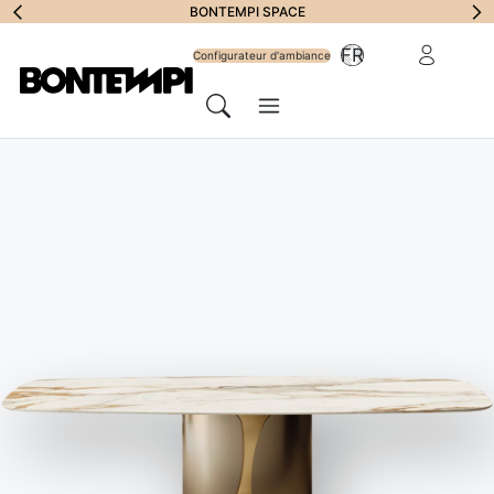
S'abonner à la
BONTEMPI SPACE
Zone Réserv
FR
lettre
Configurateur d'ambiance
Menu
d'information
Chercher
JOURNAL
//
PROPOSITIONS BONTEMPI
Tous les canapés :
guide de sélection
22 avril 2022
La salle de séjour est l'une des zones les plus importantes de
la maison, car elle est synonyme de détente et de partage, une
véritable oasis de paix à aménager avec soin.