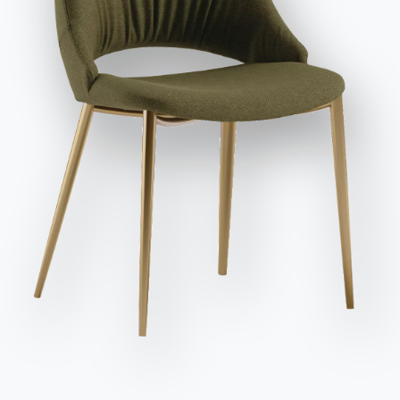
et publicitaires, y compris par l'envoi de newsletters.
différents modèles de canapés n’est pas facile.
Envoyer la demande
Un canapé pour chaque exigence
Avant de faire un choix, il faut tenir compte de
certains critères importants qui peuvent nous
guider dans nos préférences, par exemple :
La taille de la salle de séjour
Le nombre de personnes vivant dans la maison
L’utilisation prévue
Confort, praticité et durabilité
Le style général de la salle de séjour
Aux goûts et aux exigences personnelles doivent
répondre des caractéristiques pratiques liées à
l’espace dans lequel le canapé sera placé : c’est
pourquoi
la personnalisation devient
fondamentale
pour faire le bon choix. Et Bontempi