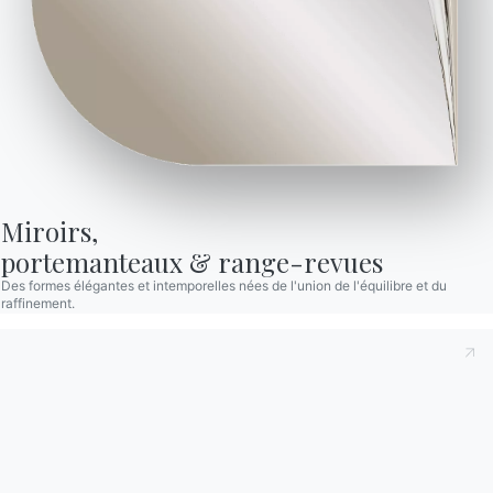
Pour ceux qui veulent rester classiques, les modèles
à trois places sont un choix sûr. Dans le cas
d’
Antares
, les lignes minimalistes du cadre et les
sièges hauts sont une combinaison parfaite pour la
détente, mais aussi un choix de style soigné pour
mettre en valeur le séjour. Un petit canapé s’adapte
facilement à n’importe quel coin de la maison et
son positionnement est extrêmement simple.
Miroirs,

portemanteaux & range-revues
Des formes élégantes et intemporelles nées de l'union de l'équilibre et du
raffinement.