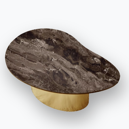
Code de déontologie
S'inscrire à la newsletter
BONTEMPI
Produits
Configurateur
Bontempi Space
Localisateur de magasin
Contracter
Journal
NOTRE MONDE
Entreprise
Remerciements