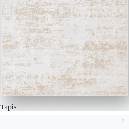
Questions fréquemment
Demande d'information
posées
Remplissez notre
Vous avez des questions
formulaire pour
? Trouvez les réponses
demander des
dans la section FAQ.
informations.
Aller à la FAQ
Accéder au formulaire
Contact
Travailler avec nous
Devenir revendeur
Tapis
Assistance
Ingenia Casa