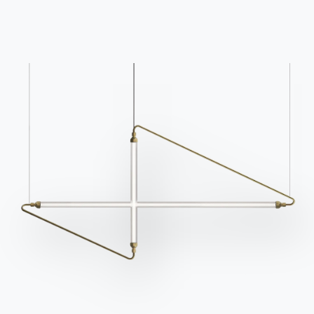
de la lumière naturelle, ou au centre de la pièce en
véritable protagoniste, si les dimensions de l’espace
ouvert le permettent :
une solution de séparation
très appréciée et très élégante.
Les variantes de
Zenit Wall
avec une assise
monobloc et
Zenit Plus
, en revanche, font partie
d’un système modulable qui, grâce aux différents
types de dossier, permet une grande variété de
configurations possibles.