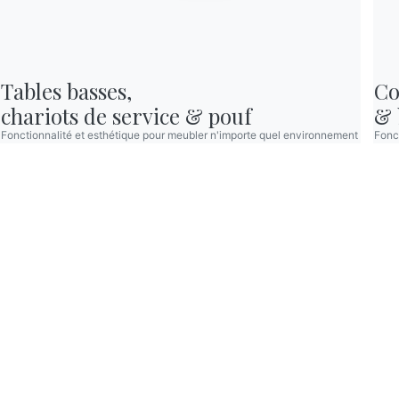
Zone Réservée
Tables basses,

Co
© 2026 - B 4 Living Spa
Via Direttissima del Conero, 51 -
60021 Camerano - AN - Italy ·
+39.071.7300032 ·
chariots de service & pouf
& 
info@bontempi.it
VAT02595260429 -
Credits
Fonctionnalité et esthétique pour meubler n'importe quel environnement
Fonct