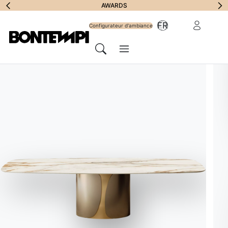
S'abonner à la lett
REMPLIR LE FORMULAIRE
AWARDS
Vous avez besoin d
Zone Réserv
FR
Configurateur d'ambiance
d'informations ?
Menu
Chercher
LOCALISATEUR DE MAGASIN
//
ITALIA
Gruppo Inventa
Bontempi Space
Adresse
Contrada Fargione – Viale del Commercio, 2 RG – 97015
Écrire au magasin
info@inventadesign.it
Site web
gruppoinventa.it
Appeler le magasin
093 277 7169