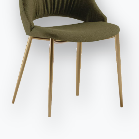
Variante
Longueur (X)
Hauteur (Y)
Profondeur (Z)
Version
et publicitaires, y compris par l'envoi de newsletters.
136cm
69cm
52cm
15.60EL
202cm
69cm
52cm
15.61EL
Envoyer la demande
202cm
69cm
52cm
15.62EL
268cm
69cm
52cm
15.63EL
268cm
69cm
52cm
15.64EL
268cm
69cm
52cm
15.65EL
136cm
135cm
52cm
15.66EL
136cm
69cm
52cm
15.67EL
136cm
52cm
69cm
15.68EL