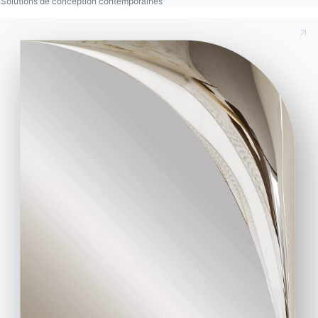
Solutions de conception contemporaines
Contact
Travailler avec nous
Devenir revendeur
Assistance
Ingenia Casa
Code de déontologie
S'inscrire à la newsletter
BONTEMPI
Produits
Configurateur