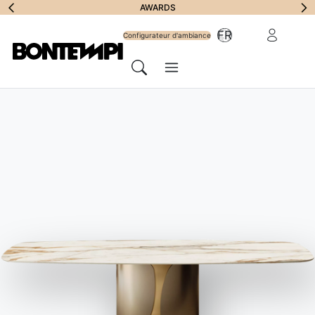
S'abonner à la
AWARDS
Zone Réserv
FR
lettre
Configurateur d'ambiance
Menu
d'information
Chercher
HOME
//
PRODUITS
//
BAHUTS
//
PICA