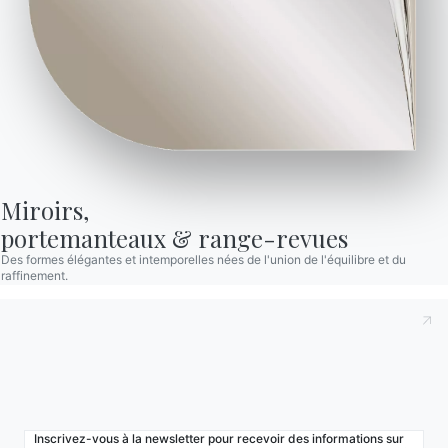
Bontempi Space
Localisateur de magasin
Contracter
Journal
NOTRE MONDE
Entreprise
Miroirs,

Remerciements
portemanteaux & range-revues
Designers
Des formes élégantes et intemporelles nées de l'union de l'équilibre et du
raffinement.
Magasin phare
Catalogues
Inscrivez-vous à la newsletter pour recevoir des informations sur