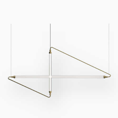
catalogues Bontempi.
d'information pour
recevoir les dernières
Accéder à la zone de
téléchargement
nouvelles.
S'inscrire à la newsletter
Questions fréquemment
Demande d'information
posées
Remplissez notre
Vous avez des questions
formulaire pour
? Trouvez les réponses
demander des
dans la section FAQ.
informations.
Aller à la FAQ
Accéder au formulaire
Contact