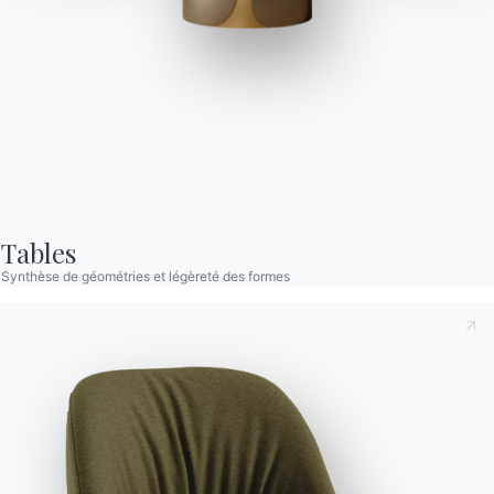
Moon Bas Outdoor
Table bass pour l'extérieur avec structure et détails décoratifs
en Métal laqué. Plateau en Mélamine, Stratifié, Verre, Verre
velvet anti-rayures, SuperCeramique and SuperMarbre.
Tables
Synthèse de géométries et légèreté des formes
Versions
Fixe Carré
Prenant note de ce qui suit
Politique de confidentialité
,
conformément à l'art. 13 du règlement Eu 2016/679, je
déclare avoir lu et compris son contenu.*
Après avoir lu les informations
Politique de confidentialité
Je consens au traitement de mes données personnelles
dans le but de recevoir des communications commerciales