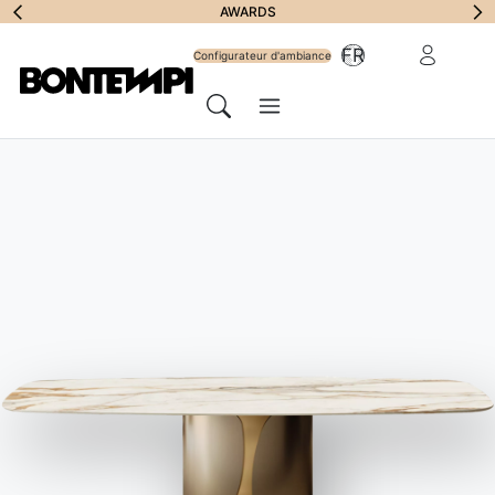
S'abonner à la
AWARDS
Zone Réserv
FR
lettre
Configurateur d'ambiance
Menu
d'information
Chercher
HOME
//
PRODUITS
//
TABLES
//
MOON BAS OUTDOOR