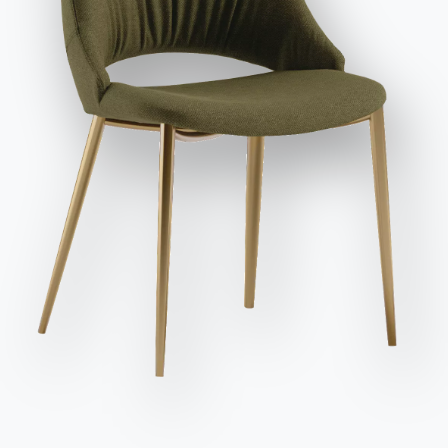
et publicitaires, y compris par l'envoi de newsletters.
Envoyer la demande
Des
Longueur
Hauteur
Profondeur
Variante
Version
places
(X)
(Y)
(Z)
2
70cm
75cm
70cm
53.09OUT
2
80cm
75cm
80cm
53.10OUT
2
90cm
75cm
90cm
53.11OUT
Finitions
Sol
Structure
CRISTAL POLI
C150
C193