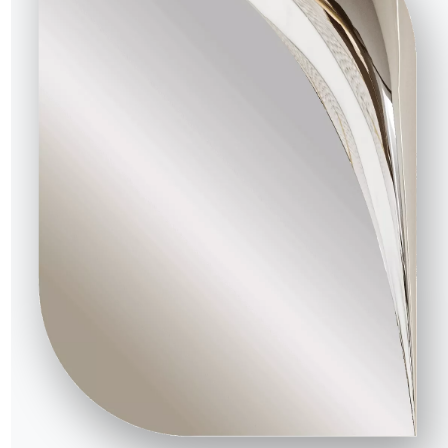
mique
nges supercéramique
Sable avec allonges supercéramique
Gris savoi
Gris savoia avec allonges supercéramique
2 VERSIONS
Malik