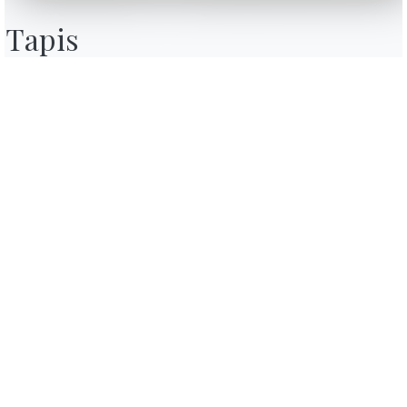
Contact
Tapis
Travailler avec nous
Devenir revendeur
Journal
Assistance
Zone Réservée