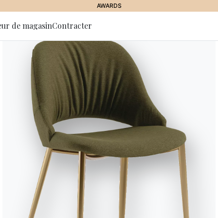
AWARDS
eur de magasin
Contracter
 la lettre
tion
Millennium
Table fixe ou avec allonges, str
massif, Bois plaqué avec bords en
SuperCéramique.
Designed by Pocci & Dondoli
Versions
Extensible Ronde