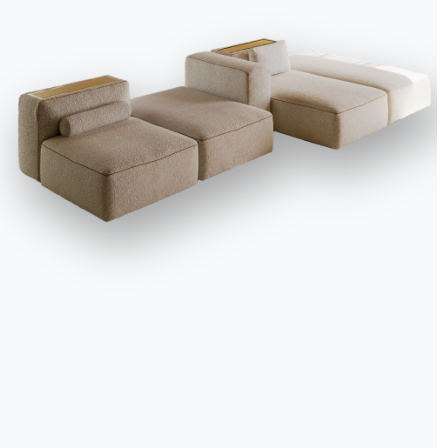
We use cookies
We may place these for analysis of our visitor data, to improve our website, s
personalised content and to give you a great website experience. For more
information about the cookies we use open the settings.