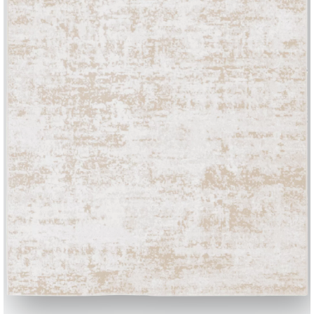
BONTEMPI
Produits
Configurateur
Bontempi Space
Localisateur de 
how
Contracter