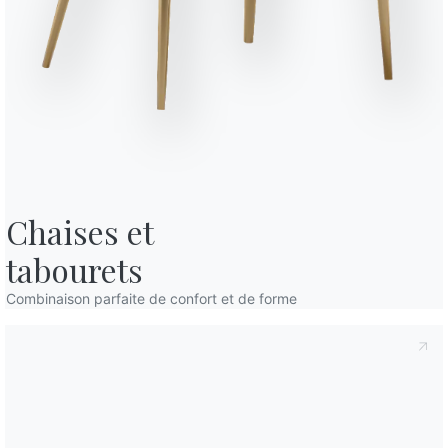
fidentialité
, conformément à l'art. 13 du règlement Eu 2016/679, je
confidentialité
Je consens au traitement de mes données
mmunications commerciales et publicitaires, y compris par l'envoi de
Des places
Variante
Longueur
8
/
Finitions
Chaises et

Sol
Structure
C150
C152
C193
CRISTAL POLI
Extrawhite brillant
Noir brillant
Gris tourterelle brillant
tabourets
C180S
C181S
C183S
C185S
CRISTAL MAT ANTI-RAYURES
Combinaison parfaite de confort et de forme
Blanc velvet opaque
Gris tourterelle velvet opaque
Anthracite velvet opaque
Noir velvet opaq
CM003
CM003A
CM005
CM005A
CM007
SUPERMARBRE
Arabescato brillant
Arabescato brillant avec allonges s
Noir desir brillant
Noir desir brill
Blanc 
CM025A
CM027
CM032
CM032A
Noir desir opaque avec allonges supermarbre
Travertin blanc pierre mat
Calacatta supreme opaque
Calacatta supre
CR002
CR002A
CR003
CR003A
CR005
SUPERCERAMIQUE