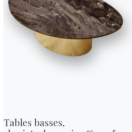
NOTRE MONDE
Entreprise
Remerciements
Designers
Tables basses,

magasin
Magasin phare
Catalogues