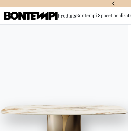
BONTEMPI SPACE
Bontempi Space
Localisat
Produits
S'abonner à
d'informa
HOME
//
PRODUITS
//
TABLES
//
MILLENNIUM RONDE