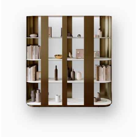
Anthracite
Anthracite avec allonges supercéra
Blanc
Blanc avec allo
Sable
Utiliser le
configurateur
Complétez votre environnement
6 VERSIONS
Spark