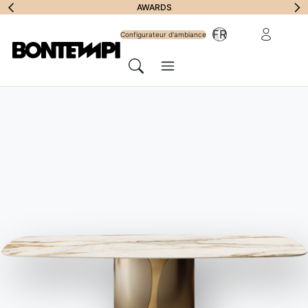
S'abonner à la
AWARDS
Zone Réserv
FR
lettre
Configurateur d'ambiance
Menu
d'information
Chercher
HOME
//
PRODUITS
//
TABLES
//
MILLENNIUM