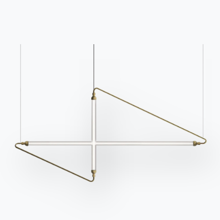
Questions fréquemment
Demande d'information
posées
Remplissez notre
Vous avez des questions
formulaire pour
? Trouvez les réponses
demander des
dans la section FAQ.
informations.
Aller à la FAQ
Accéder au formulaire
Contact
Travailler avec nous
Devenir revendeur
Assistance