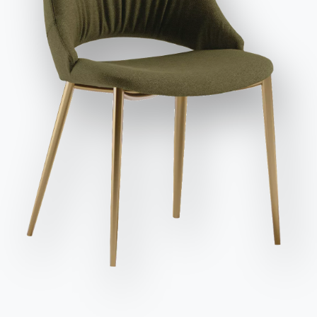
et publicitaires, y compris par l'envoi de newsletters.
Envoyer la demande
Des places
Variante
Longueur (X)
Hauteur (Y)
Profondeur (Z)
Version
8
160cm
75cm
90cm
20.36
14
300cm
75cm
120cm
20.56
8
200cm
75cm
100cm
52.49
10
250cm
75cm
100cm
52.50
8
180cm
75cm
100cm
54.75