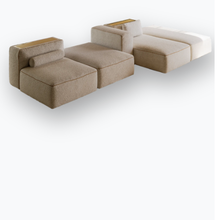
We use cookies
We may place these for analysis of our visitor data, to improve our website, s
personalised content and to give you a great website experience. For more
information about the cookies we use open the settings.