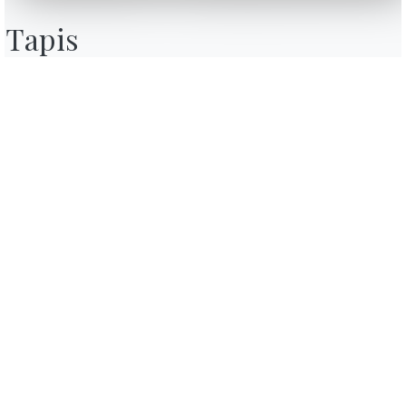
Contact
Tapis
Travailler avec nous
Devenir revendeur
Journal
Assistance
Zone Réservée