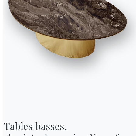
NOTRE MONDE
Entreprise
Remerciements
Designers
Tables basses,

magasin
Magasin phare
Catalogues