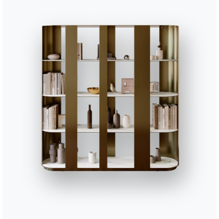
Finitions
Sol
Structure
C150
CRISTAL POLI
Extrawhite brillant
C180S
C181S
C183S
C185S
CRISTAL MAT ANTI-RAYURES
Blanc velvet opaque
Gris tourterelle velvet opaque
Anthracite velvet opaque
Noir velvet opaq
CM003
CM005
CM009
CM010
CM012
SUPERMARBRE
Arabescato brillant
Noir desir brillant
Choco brillant
Étoil gold brillan
Calaca
CR002
CR003
CR005
CR006
SUPERCERAMIQUE
Anthracite
Blanc
Sable
Gris savoi
L002
L009
L036
L038
BOIS NATUREL
Chêne spessart
Chêne naturel
Noyer
Chêne fusain
L006
L109
BOIS MASSIF
Noyer
Chêne naturel
Utiliser le
configurateur