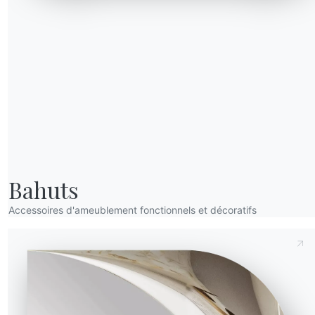
Envoyer la demande
Bahuts
eur (X)
Hauteur (Y)
Profondeur (Z)
Version
55.01
m
75cm
90cm
Accessoires d'ameublement fonctionnels et décoratifs
55.02
m
75cm
100cm
55.03
m
75cm
100cm
55.04
m
75cm
100cm