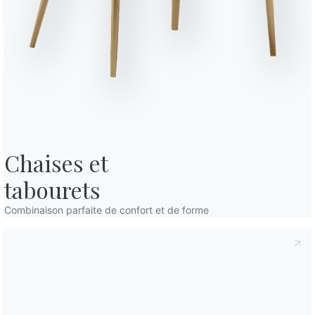
fidentialité
, conformément à l'art. 13 du règlement Eu 2016/679, je
confidentialité
Je consens au traitement de mes données
mmunications commerciales et publicitaires, y compris par l'envoi de
Chaises et

tabourets
Des places
Variante
Longu
6
160c
Combinaison parfaite de confort et de forme
8
180c
8
200c
10
250c