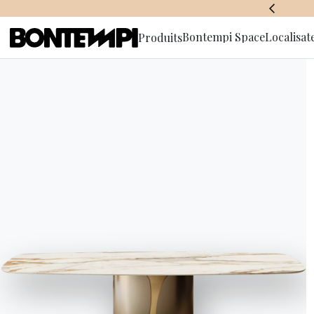
BONTEMPI SPACE
Bontempi Space
Localisat
Produits
S'abonner à
d'informa
HOME
//
PRODUITS
//
TABLES
//
MENHIR