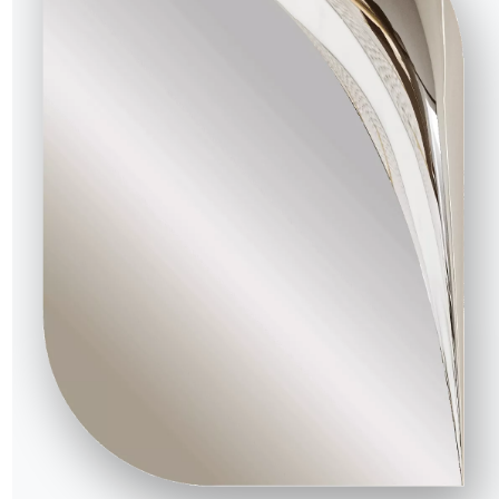
ue
CM013
CM014
CM016
CM017
CM025
CM027
CM032
t
tta supreme brillant
Onyx jade brillant
Arbescato or brillant
Cappuccino royal brillant
Taj mahal brillant
Noir desir opaque
Travertin blanc pierre mat
Calacatta supreme opaque