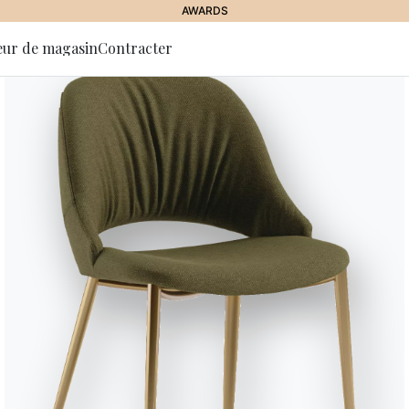
AWARDS
eur de magasin
Contracter
 la lettre
tion
Menhir
Menhir est une table à la struc
comme des volumes ciselés, capa
reflets et d’ombres qui en exalten
dialoguant avec les environnem
essentielle mais empreinte d’une
Designed by Pio & Tito Toso
Versions
Fixe Rectangulaire