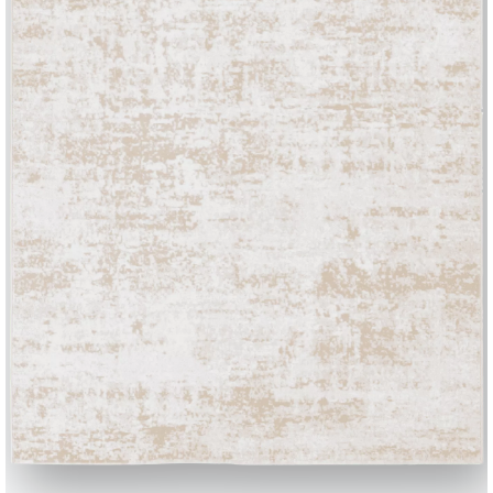
BONTEMPI
Produits
Configurateur
Bontempi Space
Localisateur de 
how
Contracter