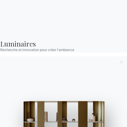
Code de déontologie
S'inscrire à la newsletter
BONTEMPI
Produits
Luminaires
Configurateur
Recherche et innovation pour créer l'ambiance
Bontempi Space
Localisateur de magasin
Contracter
Journal
NOTRE MONDE
Entreprise
Remerciements