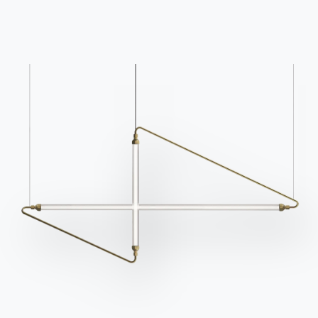
Questions fréquemment
Demande d'information
posées
Remplissez notre
Vous avez des questions
formulaire pour
? Trouvez les réponses
demander des
dans la section FAQ.
informations.
Aller à la FAQ
Accéder au formulaire
Contact
Travailler avec nous
Devenir revendeur
Assistance
Ingenia Casa