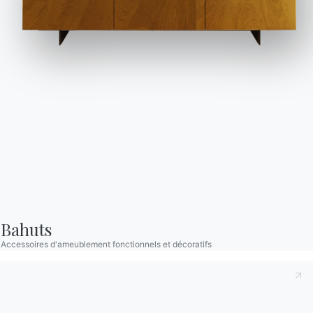
Journal
Assistance
Zone Réservée
Catalogues
Bulletin d'information
Télécharger les
Activez notre lettre
Bahuts
catalogues Bontempi.
d'information pour
Accessoires d'ameublement fonctionnels et décoratifs
recevoir les dernières
Accéder à la zone de
téléchargement
nouvelles.
S'inscrire à la newsletter