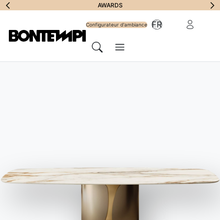
S'abonner à la
AWARDS
Zone Réserv
FR
lettre
Configurateur d'ambiance
Menu
d'information
Chercher
HOME
//
PRODUITS
//
CHAISES ET TABOURETS
//
MARGOT