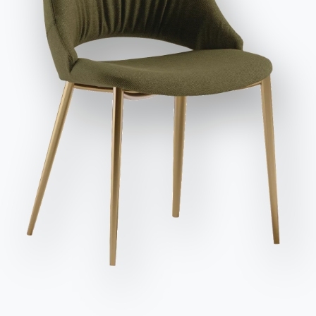
et publicitaires, y compris par l'envoi de newsletters.
Envoyer la demande
Variante
Longueur (X)
Hauteur (Y)
Profondeur (Z)
Version
55cm
87/49cm
55cm
40.45
55cm
83/48cm
56cm
40.46
51cm
87/49cm
55cm
40.65
51cm
83/48cm
56cm
40.66
Finitions
Structure
Séance