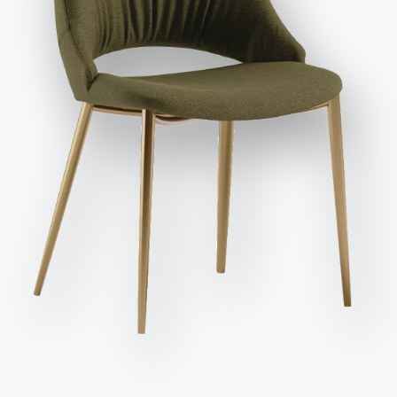
et publicitaires, y compris par l'envoi de newsletters.
Envoyer la demande
Variante
Longueur (X)
Hauteur (Y)
Profondeur (Z)
Version
47cm
96/48,4cm
55cm
40.07
47cm
96/48,4cm
55cm
40.64
Finitions
Séance
Structure et Siège
PRESTIGE LEATHER
PG01
PG02
PG03
PG04
PG05
PG06
PG07
PG09
PG10
TISSU SUNRISE