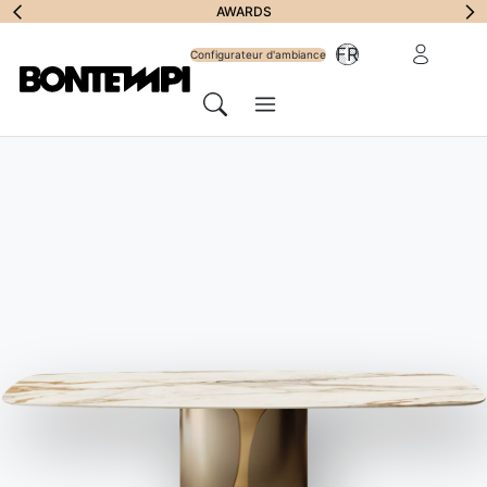
S'abonner à la
AWARDS
Zone Réserv
FR
lettre
Configurateur d'ambiance
Menu
d'information
Chercher
HOME
//
PRODUITS
//
CHAISES ET TABOURETS
//
MALIK