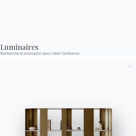
S'inscrire à la newsletter
BONTEMPI
Produits
Configurateur
Luminaires
Bontempi Space
Recherche et innovation pour créer l'ambiance
Localisateur de magasin
Contracter
Journal
NOTRE MONDE
Entreprise
Remerciements
Designers