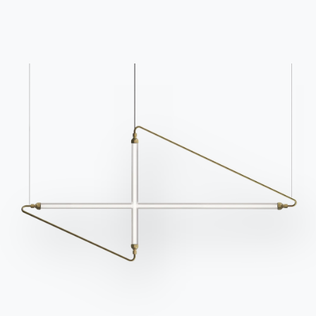
Questions fréquemment
Demande d'information
posées
Remplissez notre
Vous avez des questions
formulaire pour
? Trouvez les réponses
demander des
dans la section FAQ.
informations.
Aller à la FAQ
Accéder au formulaire
Contact
Travailler avec nous
Devenir revendeur
Assistance
Ingenia Casa
Code de déontologie