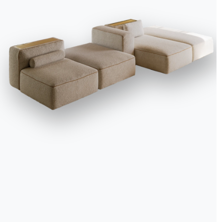
We use cookies
We may place these for analysis of our visitor data, to improve our website, s
personalised content and to give you a great website experience. For more
information about the cookies we use open the settings.