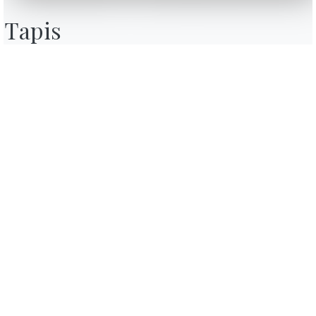
Contact
Tapis
Travailler avec nous
Devenir revendeur
Journal
Assistance
Zone Réservée