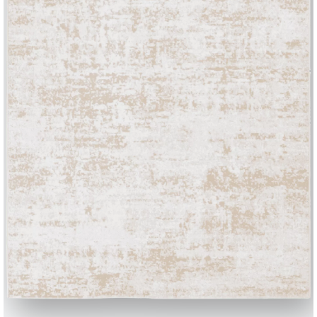
BONTEMPI
Produits
Configurateur
Bontempi Space
Localisateur de 
how
Contracter