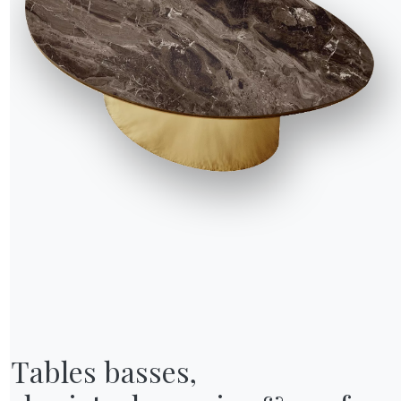
NOTRE MONDE
Entreprise
Remerciements
Designers
Tables basses,

magasin
Magasin phare
Catalogues