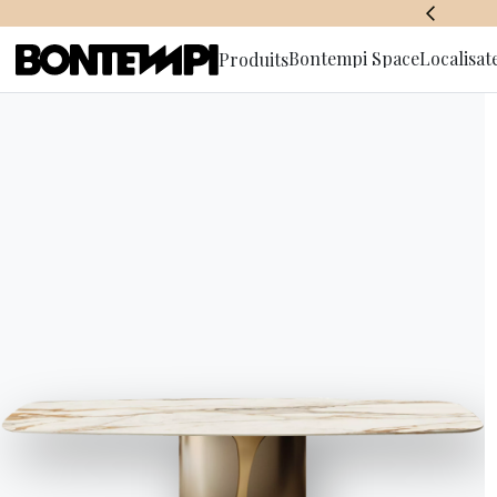
BONTEMPI SPACE
Bontempi Space
Localisat
Produits
S'abonner à
d'informa
HOME
//
PRODUITS
//
TABLES
//
MAGNUM