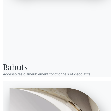
52.43
75cm
150cm
52.44
75cm
180cm
Envoyer la demande
urterelle brillant
ue
Bahuts
CM016
CM017
nt
to or brillant
Cappuccino royal brillant
Taj mahal brillant
Accessoires d'ameublement fonctionnels et décoratifs