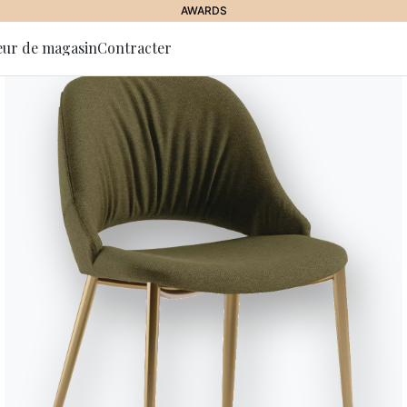
AWARDS
eur de magasin
Contracter
 la lettre
tion
Magnum
Table ronde fixe, structure en bé
opaque ou SuperMarbre.
Designed by Solido Studio
Des places
Variante
Long