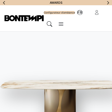
S'abonner à la lettr
AWARDS
Zone Réserv
FR
d'information
Configurateur d'ambiance
Menu
Chercher
LOCALISATEUR DE MAGASIN
//
DANS LE MONDE
Store

ontempi in Euro
Sélectionnez un pays pour consulter la liste officielle des
revendeurs Bontempi agréés en Europe, où vous trouverez des
solutions d'ameublement personnalisées et le charme
authentique du Made in Italy.
Albania
Andorra