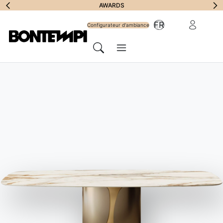
S'abonner à la
AWARDS
Zone Réserv
FR
lettre
Configurateur d'ambiance
Menu
d'information
Chercher
HOME
//
PRODUITS
//
ACCESSOIRES
//
HIDRA PAD