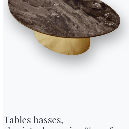
du de l’année.
Salone
e année, des centaines
ux pour l’occasion. Un
crée un réseau entre les
lone del Mobile est
système living.
 le système living prend
, vous rencontrerez les
e, nous donne des
NOTRE MONDE
Entreprise
e, les lampes Tiffany,
ey, Le Lac des cygnes,
Remerciements
 des femmes dans les
Designers
ition entièrement
s les collections de
Tables basses,

magasin
Magasin phare
garde Comme des Garçons
er tels que Drag Race
Catalogues