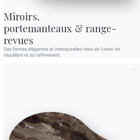
ceux-ci, vous ne pouvez
jouons à la maison avec
Miroirs,

w York, en passant par
portemanteaux & range-
incontournables de
revues
Des formes élégantes et intemporelles nées de l'union de
l'équilibre et du raffinement.