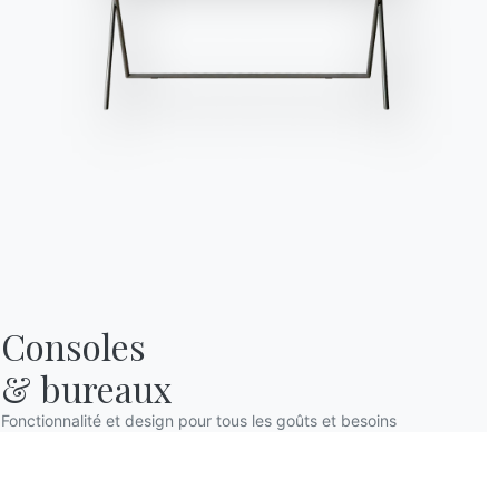
L’exposition de Keit
Pas seulement Londres q
domaine de l’art et du 
chefs-d’œuvre muraux s
Appelez ça du street ar
10 novembre 2019 vous
The Value of Good
Consoles

& bureaux
Fonctionnalité et design pour tous les goûts et besoins