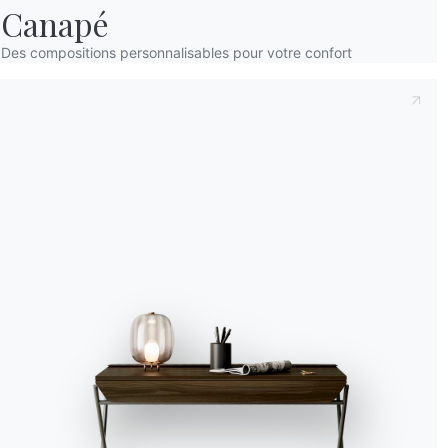
de RuPaul. 175 pièces 
Canapé
dessins et des sculptu
visite accompagnera le
Accept all
Des compositions personnalisables pour votre confort
le travail de designer
internationaux
.
Deny
No, adjust
Peggy Guggenheim, 
Qui a dit que Venise = s
encore beaucoup à voir 
une exposition est con
1948, après que Peggy a
Cette exposition spéci
Guggenheim, présentera
achetées pour l’amour 