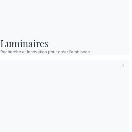
Le début d’une nouvell
pas manquer la liste
de
la foire de toutes les 
une Liverpool charman
Agenda à la main, nous
2019.
Luminaires
Le Salone del Mobil
Recherche et innovation pour créer l'ambiance