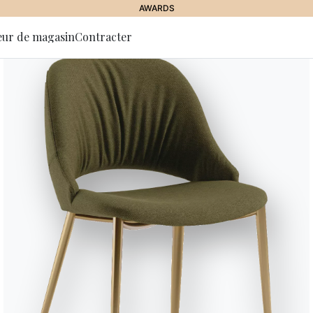
AWARDS
eur de magasin
Contracter
 la lettre
JOURNAL
//
NEWS
positions et foires d'
tion
 de design à voir en 2
9 janvier 2019
n, la nouvelle exposition du MET Costume Institute à New York et
immanquables expositions et foires d'art et de design de 2019.