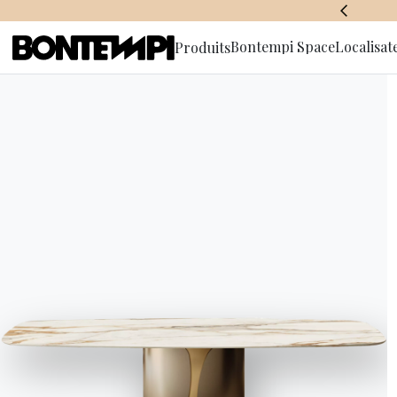
BONTEMPI SPACE
Bontempi Space
Localisat
Produits
S'abonner à
Ex
d'informa
et
Salone del Mobile 2019 à Mila