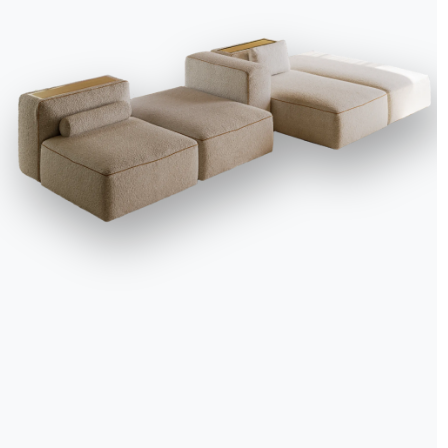
Du 9 au 14 avril 2019
,
del Mobile 2019, 58è
de marques internation
modèle d’entreprise con
décideurs et la commun
confirmé comme la plat
Ici, le design a trouvé
vie et forme.
Camp: Notes on Fas
Que veut dire « camp »?
termes exagérés et eff
exemples concrets et pr
le restaurant Brown De
les œuvres de Bellini,
années 20 et les films 
We use cookies
dédiée à l’interprétati
We may place these for analysis of our visitor data, to improve our website, s
Gucci créées par un pi
personalised content and to give you a great website experience. For more
et Rei Kawakubo, ou da
information about the cookies we use open the settings.