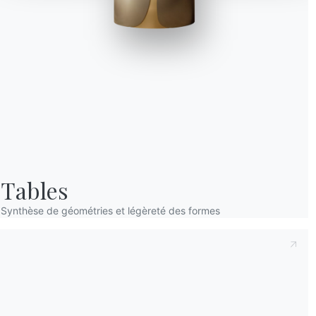
Prenant note de ce qui suit
Politique de con
déclare avoir lu et compris son contenu.*
Après avoir lu les informations
Politique de 
personnelles dans le but de recevoir des co
newsletters.
Tables
Synthèse de géométries et légèreté des formes