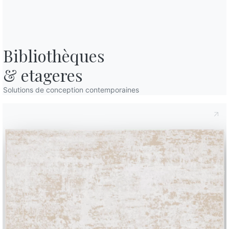
e année coïncide toujours avec une liste de bonnes intentions. Parmi 
s expositions d’art et de design à voir en 2019
. De Milan, où nous 
foires du secteur – le Salone del Mobile – au spectaculaire MET de Ne
te et …
 commençons à réserver des billets pour
les foires et expositions 
Bibliothèques

& etageres
e 2019, Milan
Solutions de conception contemporaines