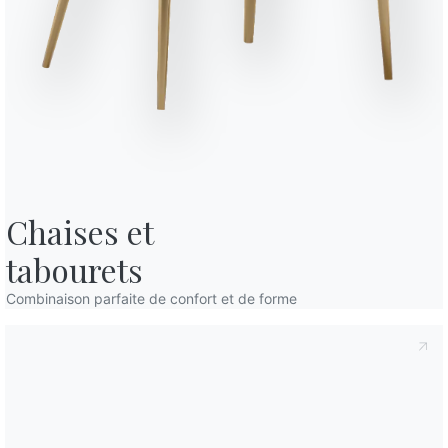
fidentialité
, conformément à l'art. 13 du règlement Eu 2016/679, je
confidentialité
Je consens au traitement de mes données
mmunications commerciales et publicitaires, y compris par l'envoi de
Chaises et

tabourets
Combinaison parfaite de confort et de forme