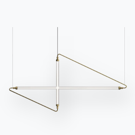
Catalogues
Bulletin d'information
Télécharger les
Activez notre lettre
catalogues Bontempi.
d'information pour
recevoir les dernières
Accéder à la zone de
téléchargement
nouvelles.
S'inscrire à la newsletter
Questions fréquemment
Demande d'information
posées
Remplissez notre
Vous avez des questions
formulaire pour
? Trouvez les réponses
demander des