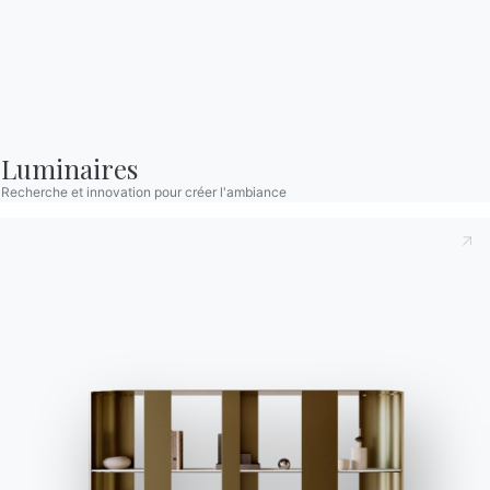
dans la section FAQ.
informations.
Aller à la FAQ
Accéder au formulaire
Luminaires
Contact
Recherche et innovation pour créer l'ambiance
Travailler avec nous
Devenir revendeur
Assistance
Ingenia Casa
Code de déontologie
S'inscrire à la newsletter
BONTEMPI