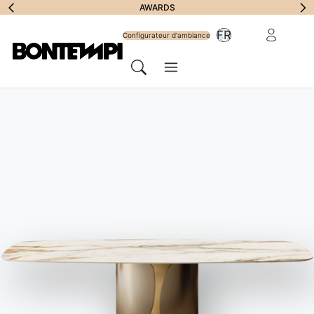
S'abonner à la
AWARDS
Zone Réserv
FR
lettre
Configurateur d'ambiance
Menu
d'information
Chercher
HOME
//
PRODUITS
//
TABLES
//
ETRO