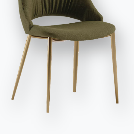
et publicitaires, y compris par l'envoi de newsletters.
Envoyer la demande
Des places
Variante
Longueur (X)
Hauteur (Y)
Profondeur (Z)
Version
8
120cm
75cm
120cm
54.24
Finitions
Sol
Structure