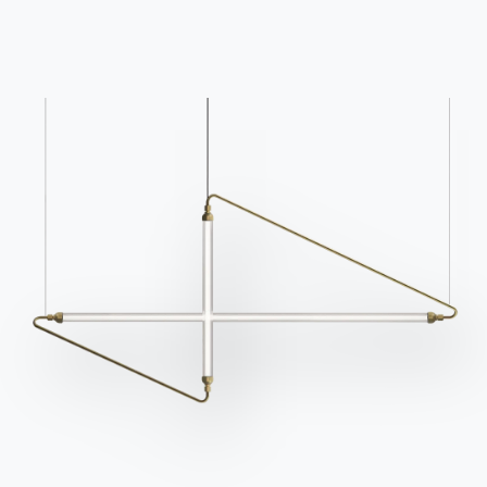
posées
Remplissez notre
Vous avez des questions
formulaire pour
? Trouvez les réponses
demander des
dans la section FAQ.
informations.
Aller à la FAQ
Accéder au formulaire
Contact
Travailler avec nous
Devenir revendeur
Assistance
Ingenia Casa
Code de déontologie
S'inscrire à la newsletter