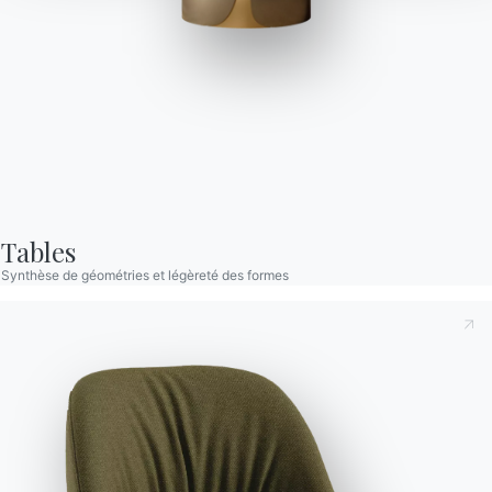
Delta Ronde
Table ronde avec structure et détails décoratifs en Métal laqué.
Plateau en Verre, Verre velvet anti-rayures opaque et
SuperMarbre.
Tables
Synthèse de géométries et légèreté des formes
Prenant note de ce qui suit
Politique de confidentialité
,
conformément à l'art. 13 du règlement Eu 2016/679, je
déclare avoir lu et compris son contenu.*
Après avoir lu les informations
Politique de confidentialité
Je consens au traitement de mes données personnelles
Des
Longueur
Hauteur
Profondeur
Diamètre
dans le but de recevoir des communications commerciales
Variante
Version