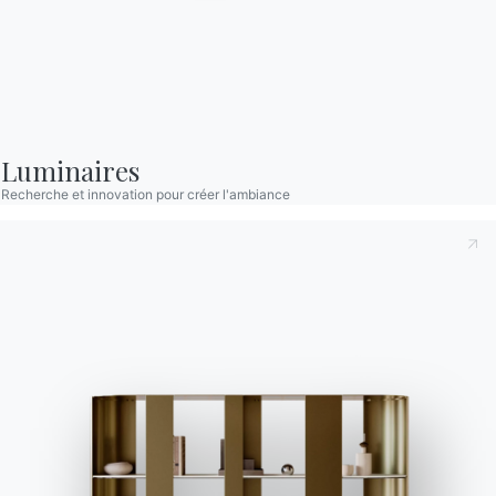
BONTEMPI
Produits
Configurateur
Bontempi Space
Luminaires
Localisateur de magasin
Recherche et innovation pour créer l'ambiance
Contracter
Journal
NOTRE MONDE
Entreprise
Remerciements
Designers
Magasin phare