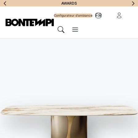
S'abonner à la
AWARDS
Zone Réserv
FR
lettre
Configurateur d'ambiance
Menu
d'information
Chercher
HOME
//
PRODUITS
//
TABLES
//
DELTA RONDE