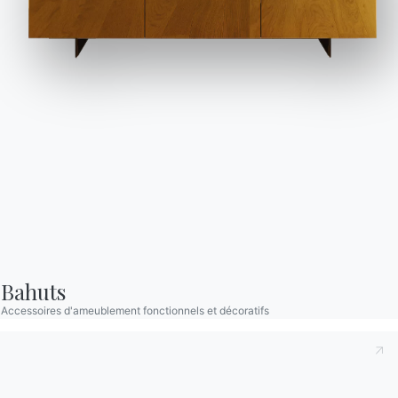
Zone Réservée
Catalogues
Bulletin d'information
Télécharger les
Activez notre lettre
catalogues Bontempi.
d'information pour
recevoir les dernières
Accéder à la zone de
téléchargement
nouvelles.
Bahuts
S'inscrire à la newsletter
Accessoires d'ameublement fonctionnels et décoratifs
Questions fréquemment
Demande d'information