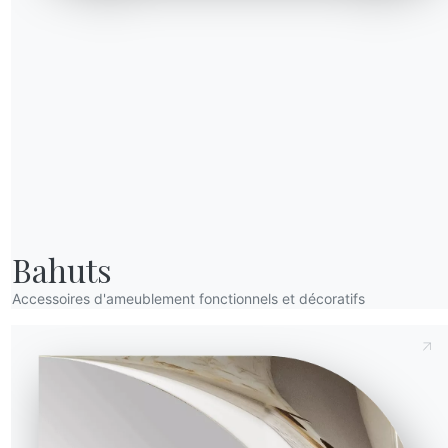
Envoyer la demande
eur (X)
Hauteur (Y)
Profondeur (Z)
Version
53.29
m
75cm
100cm
Bahuts
53.31
m
75cm
100cm
Accessoires d'ameublement fonctionnels et décoratifs
tifs
ue
CM012
CM013
CM014
CM016
CM017
CM025
CM027
CM032