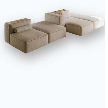
We use cookies
We may place these for analysis of our visitor data, to improve our website, s
personalised content and to give you a great website experience. For more
information about the cookies we use open the settings.