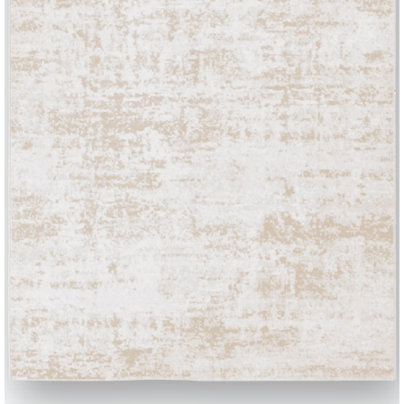
BONTEMPI
Produits
Configurateur
Bontempi Space
Localisateur de 
how
Contracter