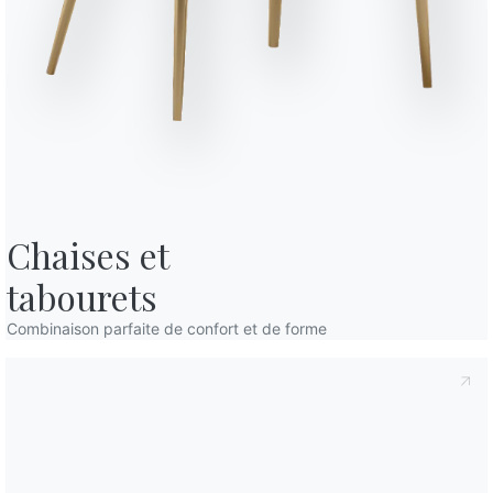
fidentialité
, conformément à l'art. 13 du règlement Eu 2016/679, je
confidentialité
Je consens au traitement de mes données
mmunications commerciales et publicitaires, y compris par l'envoi de
Des places
Variante
Longu
8
200c
Chaises et

tabourets
10
250c
Finitions
Combinaison parfaite de confort et de forme
Sol
Structure
Détails décora
C152
C193
CRISTAL POLI
Noir brillant
Gris tourterelle brillant
C180S
C181S
C183S
C185S
CRISTAL MAT ANTI-RAYURES
Blanc velvet opaque
Gris tourterelle velvet opaque
Anthracite velvet opaque
Noir velvet opaq
CM003
CM005
CM007
CM009
CM010
SUPERMARBRE