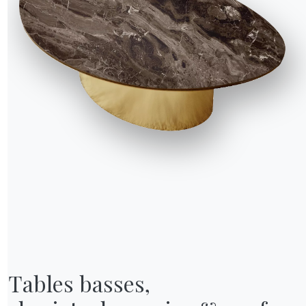
NOTRE MONDE
Entreprise
Remerciements
Designers
Tables basses,

magasin
Magasin phare
Catalogues