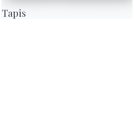
Contact
Tapis
Travailler avec nous
Devenir revendeur
Journal
Assistance
Zone Réservée