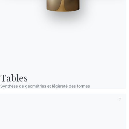
Prenant note de ce qui suit
Politique de con
déclare avoir lu et compris son contenu.*
Après avoir lu les informations
Politique de 
personnelles dans le but de recevoir des co
newsletters.
Tables
Synthèse de géométries et légèreté des formes