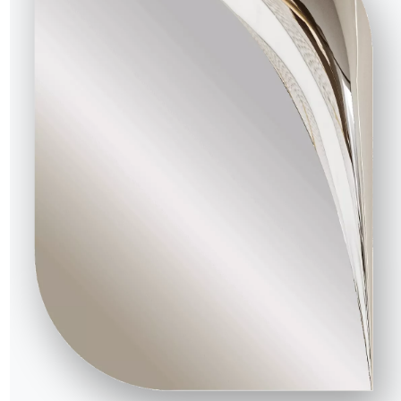
old brillant
Calacatta supreme brillant
Onyx jade brillant
Arbescato or brillant
Cappuccino royal brillant
Taj mahal brillant
Noir desir opaque
Travertin blanc pierre mat
Calacatta supreme opaque
if