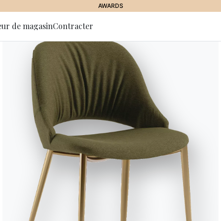
AWARDS
eur de magasin
Contracter
 la lettre
tion
Delta
Table extensible ou fixe avec pl
Métal laqué. Plateau en Bois pla
velvet anti-rayures opaque, Sup
Designed by Bernhardt & Vella
Versions
Fixe Rectangulaire