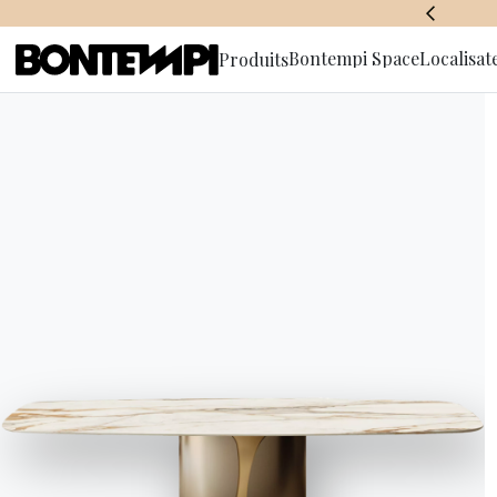
BONTEMPI SPACE
Bontempi Space
Localisat
Produits
S'abonner à
d'informa
HOME
//
PRODUITS
//
TABLES
//
DELTA