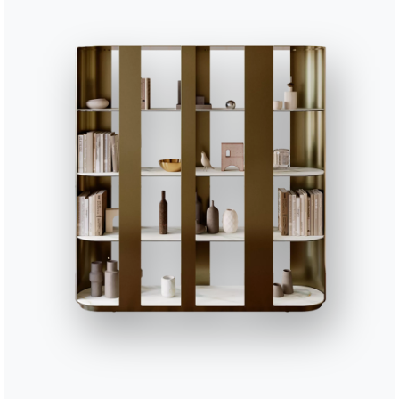
Arabescato brillant
Noir desir brillant
Blanc opaque
Choco brillant
Étoil g
CR002
CR003
CR005
CR006
SUPERCERAMIQUE
Anthracite
Blanc
Sable
Gris savoi
L002
L009
L036
L038
BOIS NATUREL
Chêne spessart
Chêne naturel
Noyer
Chêne fusain
L006
L109
L116
BOIS MASSIF
Noyer
Chêne naturel
Noyer centenaire bois mass
Utiliser le
configurateur
Fiche technique
Complétez votre environnement
2 VERSIONS
Penelope