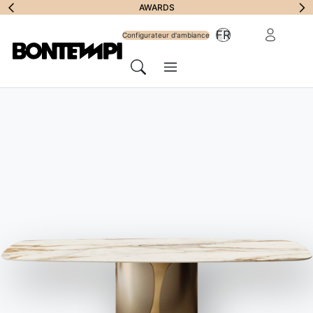
S'abonner à la
AWARDS
Zone Réserv
FR
lettre
Configurateur d'ambiance
Menu
d'information
Chercher
HOME
//
PRODUITS
//
CANAPÉ
//
DAKOTA