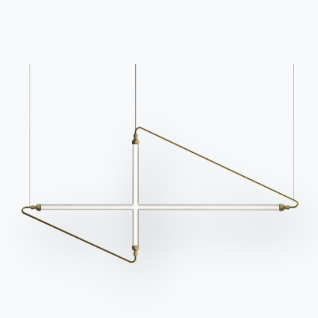
Catalogues
Bulletin d'information
Télécharger les
Activez notre lettre
catalogues Bontempi.
d'information pour
recevoir les dernières
Accéder à la zone de
téléchargement
nouvelles.
S'inscrire à la newsletter