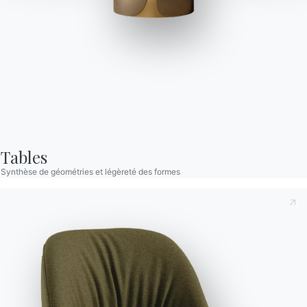
Dakota
Un véritable système d'ameublement qui, en combinant la
modularité de ses éléments avec les accessoires qui lui sont
dédiés, répond aux besoins de design, de confort et de
fonctionnalité. L'utilisation généreuse de duvet d'oie à l'intérieur
Tables
des coussins garantit un haut niveau de confort, tout en
Synthèse de géométries et légèreté des formes
donnant à l'ensemble de l'environnement un aspect vivant et
accueillant.
Designed by Carlo Bimbi
Versions
Canapés modulables
Prenant note de ce qui suit
Politique de confidentialité
,
conformément à l'art. 13 du règlement Eu 2016/679, je
déclare avoir lu et compris son contenu.*
Après avoir lu les informations
Politique de confidentialité
Je consens au traitement de mes données personnelles
dans le but de recevoir des communications commerciales