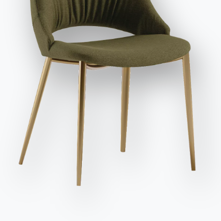
et publicitaires, y compris par l'envoi de newsletters.
Envoyer la demande
Variante
Longueur (X)
Hauteur (Y)
Profondeur (Z)
Version
160cm
82cm
100cm
DAKC160
200cm
82cm
100cm
DAKC200
72cm
/
85cm
DAKCS085SXDX
160cm
82cm
100cm
DAKCU160SXDX
200cm
82cm
100cm
DAKCU200SXDX
160cm
82cm
100cm
DAKP160SXDX