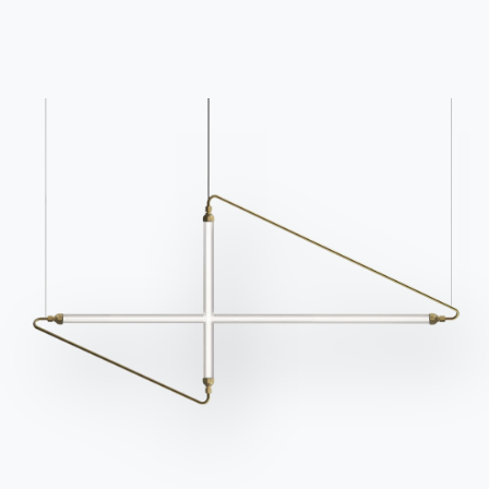
Catalogues
Bulletin d'information
Télécharger les
Activez notre lettre
catalogues Bontempi.
d'information pour
recevoir les dernières
Accéder à la zone de
téléchargement
nouvelles.
S'inscrire à la newsletter
Questions fréquemment
Demande d'information
posées
Remplissez notre