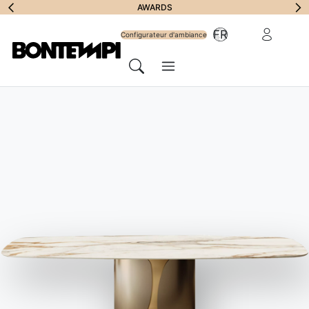
S'abonner à la
AWARDS
Zone Réserv
FR
lettre
Configurateur d'ambiance
Menu
d'information
Chercher
HOME
//
PRODUITS
//
BIBLIOTHÈQUES & ETAGERES
//
CHARLOTTE