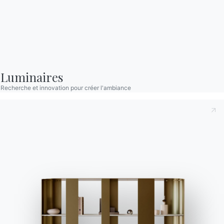
Vous avez des questions
formulaire pour
? Trouvez les réponses
demander des
dans la section FAQ.
informations.
Aller à la FAQ
Accéder au formulaire
Luminaires
Recherche et innovation pour créer l'ambiance
Contact
Travailler avec nous
Devenir revendeur
Assistance
Ingenia Casa
Code de déontologie
S'inscrire à la newsletter