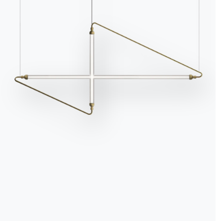
Accetta tutti
Solo i necessari
Gestisci
Cataloghi
Newsl
Scarica i cataloghi Bontempi.
Attiv
per r
Vai all'area download
Iscriv