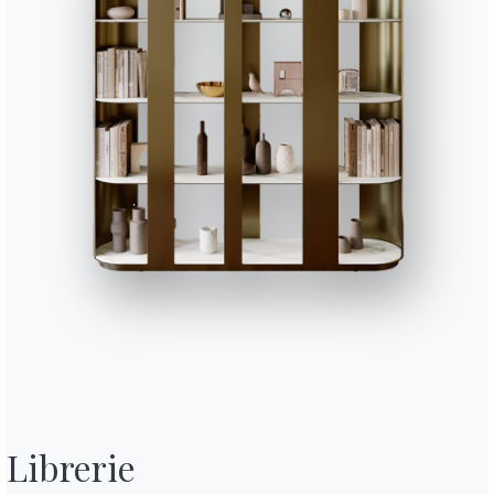
Lavora con noi
guidare da qu
Diventa un rivenditore
Journal
Assistenza
Area riservata
etter
Domande frequenti
a la nostra newsletter
Hai domande? Scopri le
icevere le ultime novità.
risposte nella sezione FA
Vai alle FAQ
iti alla newsletter
BONTEMPI
Prodotti
Librerie
