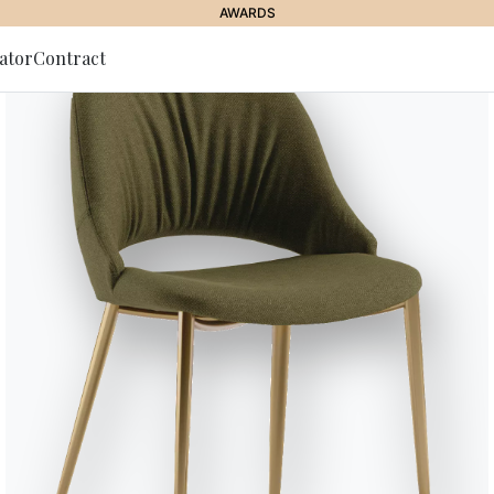
AWARDS
ator
Contract
lla Newsletter
BONTEMPI
//
ASSISTENZA
Domande frequent