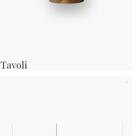
Preso atto della presente
Informativa Privac
e compreso il contenuto.*
Dopo aver preso visione dell'informativa
Inf
fine di ricevere comunicazioni commerciali e
Garanzia
Manutenzione
Post vendita
Tavoli
Informativa Cookie
Utilizziamo cookie tecnici ed analytics anonimizzati (necessari) e, previo co
cookie di profilazione (preferenze e marketing) di terze parti. Puoi proseguire 
soli cookie necessari, accettarli tutti o gestire i consensi. Per ogni modifica e
successiva, clicca sull'icona con l'impronta digitale.