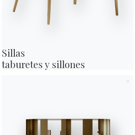
Ficha técnica
rivacidad
, según lo dispuesto en el artículo 13 del Reglamento UE
Completa tu ambiente
o su contenido.*
cidad
Política de privacidad
, consiento el tratamiento de mis datos
nes comerciales y publicitarias, incluso a través del envío de
1 VERSIONES
Badu
Sillas

taburetes y sillones