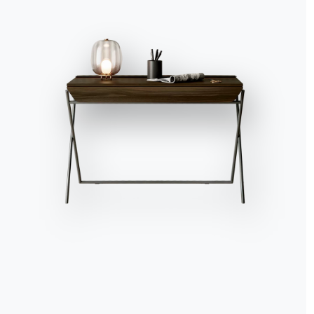
Accept all
Deny
No, adjust