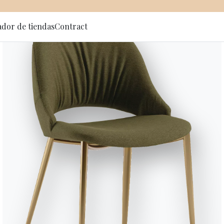
ador de tiendas
Contract
 al newsletter
Wing
Estante de cristal.
Variante
Longitud (X)
100cm
Acabado
Estructura
C001
C106
C152
CRISTAL BRILLANTE
Transparente brillo
Lacado blanco
Lacado negro brillo