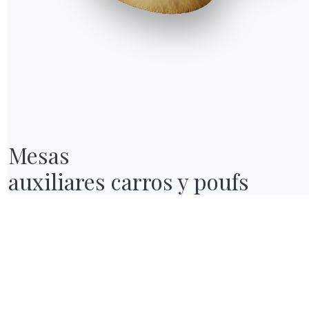
Mesas

auxiliares carros y poufs
NUESTRO MUNDO
Quiénes somos
Awards
Diseñadores
endas
Tienda insignia
Catálogos