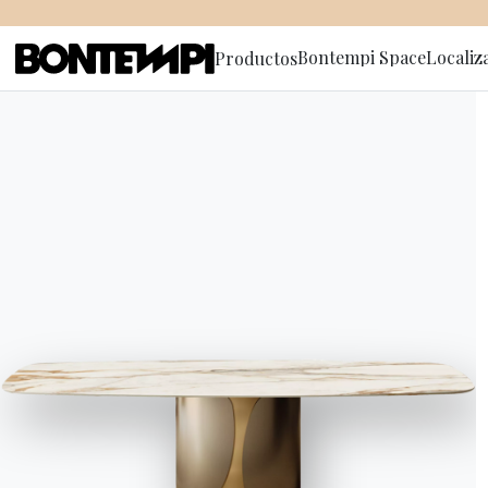
Bontempi Space
Localiz
Productos
Suscríbete
HOME
//
PRODUCTOS
//
LIBRERÍAS Y ESTANTES
//
WING