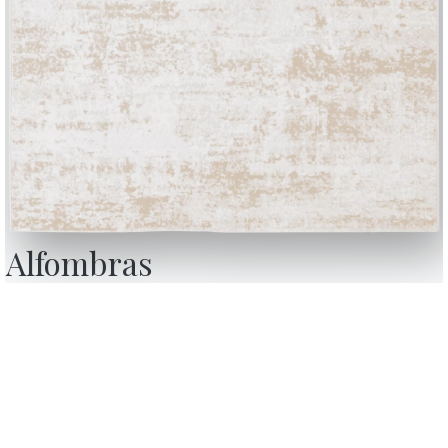
Alfombras
BONTEMPI
Productos
Configurador
Bontempi Space
Localizador de ti
how
Contract