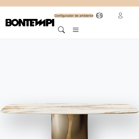
Suscríbete al
Área reserv
ES
newsletter
Configurador de ambiente
Menú
Cerca
HOME
//
PRODUCTOS
//
MESAS
//
UNIVERSE