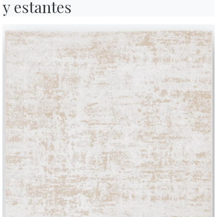
y estantes