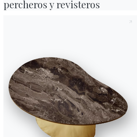
percheros y revisteros