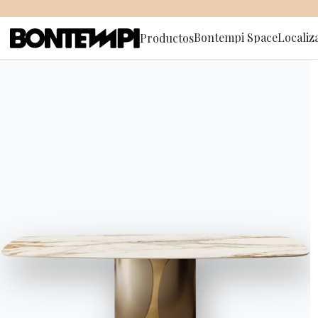
Bontempi Space
Localiz
Productos
Suscríbete
HOME
//
PRODUCTOS
//
SILLAS TABURETES Y SILLONES
//