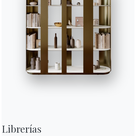
Utiliza el
configurador
Completa tu ambiente
6 VERSIONES
Moon bajo
Librerías
