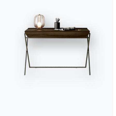
Accept all
Deny
No, adjust