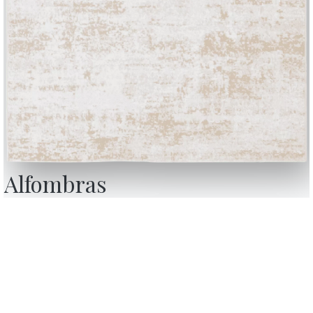
Alfombras
BONTEMPI
Productos
Configurador
Bontempi Space
Localizador de ti
how
Contract