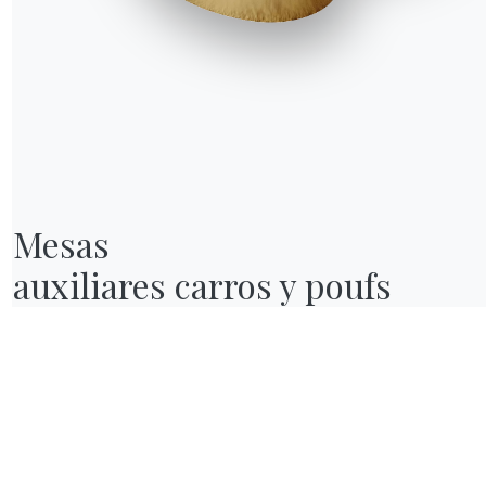
Mesas

auxiliares carros y poufs
NUESTRO MUNDO
Quiénes somos
Awards
Diseñadores
endas
Tienda insignia
Catálogos