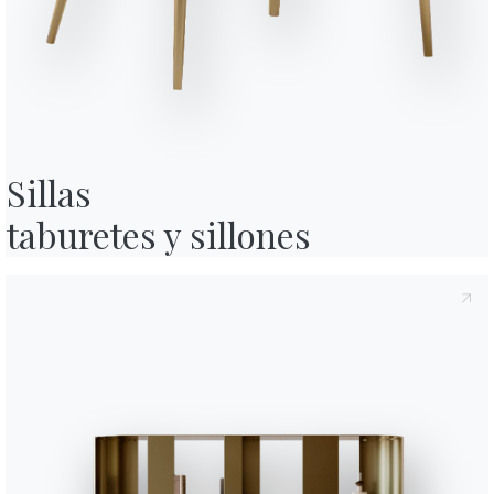
rivacidad
, según lo dispuesto en el artículo 13 del Reglamento UE
o su contenido.*
cidad
Política de privacidad
, consiento el tratamiento de mis datos
nes comerciales y publicitarias, incluso a través del envío de
Sillas

Variante
Longitud (X)
Al
taburetes y sillones
55cm
8
48cm
1
48cm
8
Acabado
Estructura
Asiento
M028X
M097X
M306X
M310X
M312X
METAL LACADO
Latón envejecido
Gris claro
Blanco
Antracita
Arena