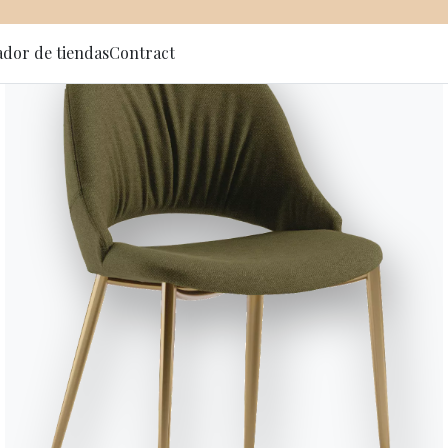
ador de tiendas
Contract
 al newsletter
NET OUTDOOR
Net outdoo
Silla/silla con reposabrazos api
asiento y respaldo de Texplast 
Diseñado por Daniele Molteni
Versiones
Net Outdoor - 04.56OUT