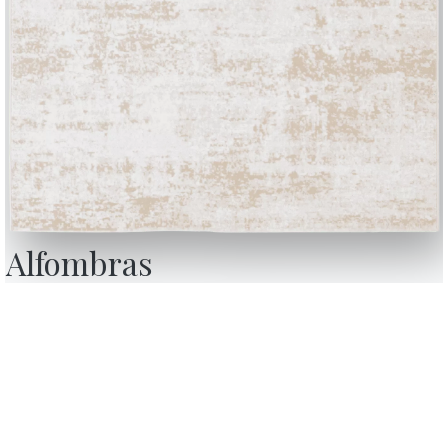
Alfombras
BONTEMPI
Productos
Configurador
Bontempi Space
Localizador de ti
how
Contract