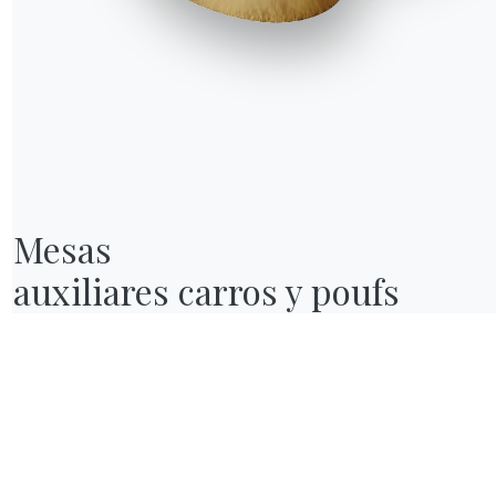
Mesas

auxiliares carros y poufs
NUESTRO MUNDO
Quiénes somos
Awards
Diseñadores
endas
Tienda insignia
Catálogos