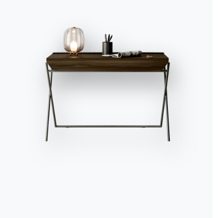
Accept all
Deny
No, adjust