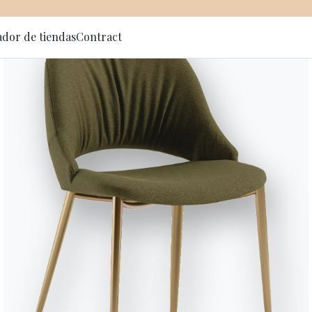
ador de tiendas
Contract
 al newsletter
Genio
Mesa extensible con estructura d
y supermármol.
Posti
Variante
Longitud (X)
12
190/240/290cm
10
140/190/240cm