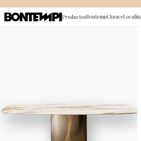
Bontempi Space
Localiz
Productos
Suscríbete
HOME
//
PRODUCTOS
//
MESAS
//
GENIO