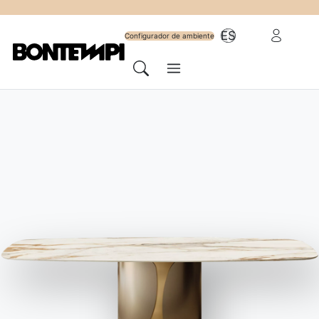
Suscríbete al
Área reserv
ES
newsletter
Configurador de ambiente
Menú
Cerca
HOME
//
PRODUCTOS
//
SILLAS TABURETES Y SILLONES
//
GALAXY TABURETE