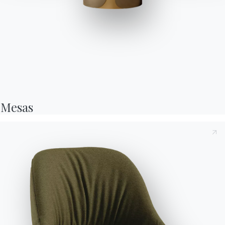
Galaxy taburete
Taburete apilable con estructura íntegra de polipropileno y fibra
de vidrio reciclable. Producto conforme a la norma EN 16139
Mesas
para los siguientes usos: oficinas, despachos públicos, salas de
reuniones, bares, restaurantes, bancos, etc.
Tras tomar nota de la presente
Política de privacidad
,
Diseñado por Pocci & Dondoli
según lo dispuesto en el artículo 13 del Reglamento UE
2016/679, declaro haber leído y comprendido su
contenido.*
Versiones
Galaxy Taburete - 34.61
Después de haber leído la política de privacidad
Política de
privacidad
, consiento el tratamiento de mis datos
personales con el fin de recibir comunicaciones
comerciales y publicitarias, incluso a través del envío de
boletines informativos.