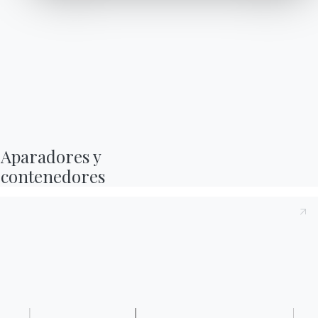
Contactos
Trabaja con nosotros
Conviértete en distribuidor
Asistencia
Ingenia Casa
Código ético
Aparadores y

Suscríbete al newsletter
contenedores
BONTEMPI
Productos
Configurador
Bontempi Space
Localizador de tiendas