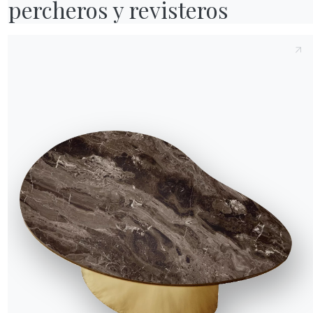
percheros y revisteros