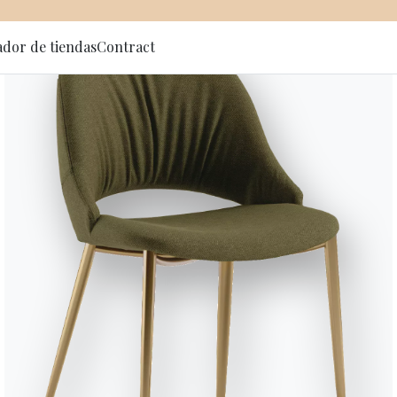
ador de tiendas
Contract
 al newsletter
COSMOPOLITAN
Cosmopoli
Grupo de aparadores con estruc
compartimentos abiertos, tablero
de apertura con tirador gola.
Versiones
Cosmopolitan Lacquered 
Variante
Longitud (X)