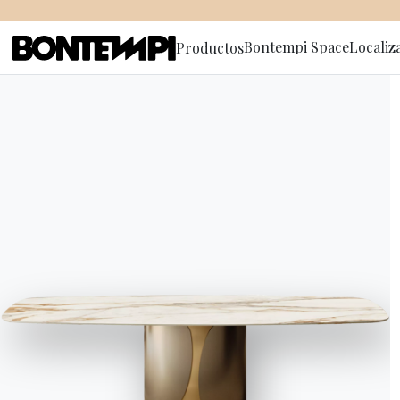
Bontempi Space
Localiz
Productos
Suscríbete
HOME
//
PRODUCTOS
//
APARADORES Y CONTENEDORES
//