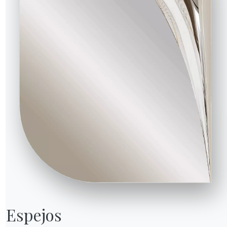
15.34LL
69cm
55cm
15.35LL
69cm
55cm
15.36LL
69cm
55cm
15.37LL
69cm
55cm
15.38LL
69cm
55cm
15.39LL
120cm
55cm
15.40LL
120cm
55cm
15.41LL
120cm
55cm
de los laterales frontales
Espejos

L093D
L095D
NCS
Esmeralda
Gris
Ncs