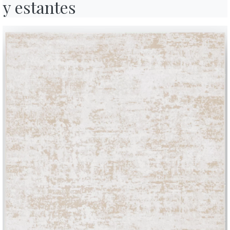
y estantes
RAL
PERSONALIZABLE
Utiliza el
configurador
Ficha técnica
Completa tu ambiente
1 VERSIONES
Stone