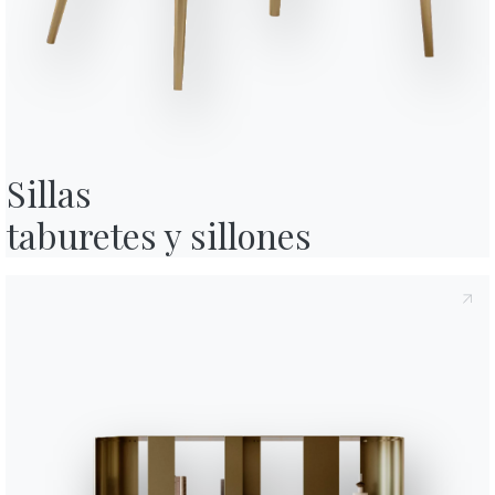
124cm
rivacidad
, según lo dispuesto en el artículo 13 del Reglamento UE
o su contenido.*
125cm
cidad
Política de privacidad
, consiento el tratamiento de mis datos
nes comerciales y publicitarias, incluso a través del envío de
184cm
184cm
Sillas

taburetes y sillones
184cm
184cm
184cm
244cm
244cm