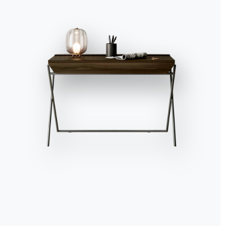
Accept all
Deny
No, adjust