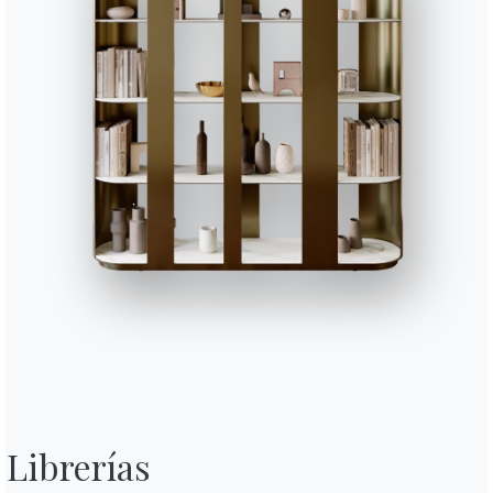
244cm
244cm
244cm
244cm
244cm
124cm
124cm
124cm
Acabado
Gola
Soporte
Parte superior 
Librerías

L079
L084D
L087D
L090
L092D
MADERA LACADA
Blanco
Arena
Antracita
Negro
Óxido