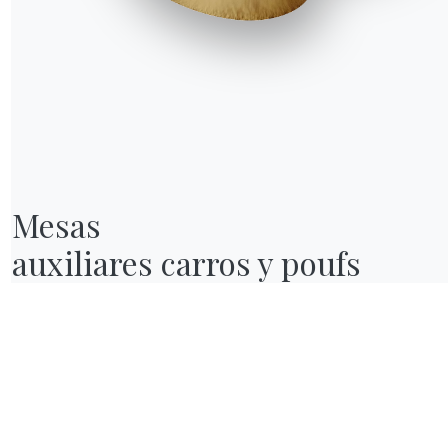
Mesas

auxiliares carros y poufs
NUESTRO MUNDO
Quiénes somos
Awards
Diseñadores
endas
Tienda insignia
Catálogos