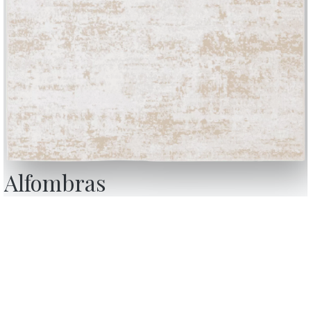
Alfombras
BONTEMPI
Productos
Configurador
Bontempi Space
Localizador de ti
how
Contract