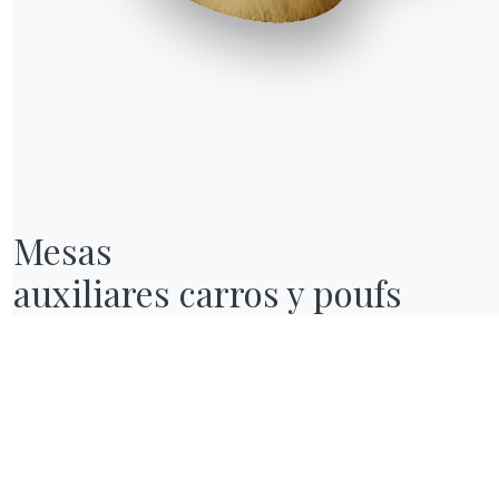
Mesas

auxiliares carros y poufs
NUESTRO MUNDO
Quiénes somos
Awards
Diseñadores
endas
Tienda insignia
Catálogos