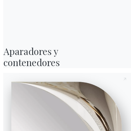
ra (Y)
Profundidad (Z)
Diámetro (⌀)
Versión
08.31
42cm
45cm
08.32
36cm
60cm
Enviar solicitud
08.33
30cm
100cm
Aparadores y

contenedores
CM017
CM025
CM032
cino royal brillo
Taj mahal brillo
Noir desir opaco
Calacatta supreme mate
3 VERSIONES
i
Ray