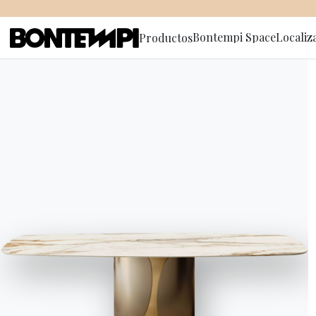
Bontempi Space
Localiz
Productos
Suscríbete
HOME
//
PRODUCTOS
//
MESAS AUXILIARES CARROS Y PO