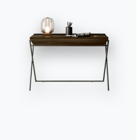
Accept all
Deny
No, adjust