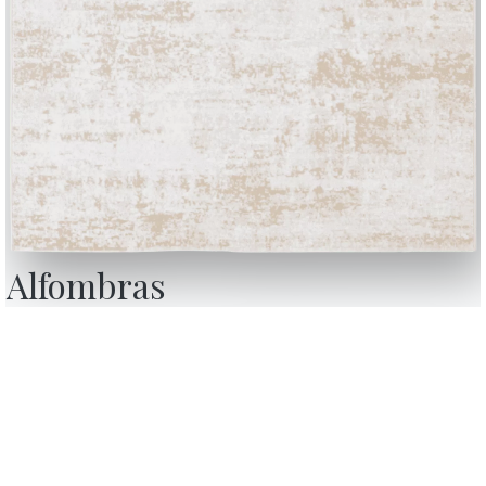
Alfombras
BONTEMPI
Productos
Configurador
Bontempi Space
Localizador de ti
how
Contract