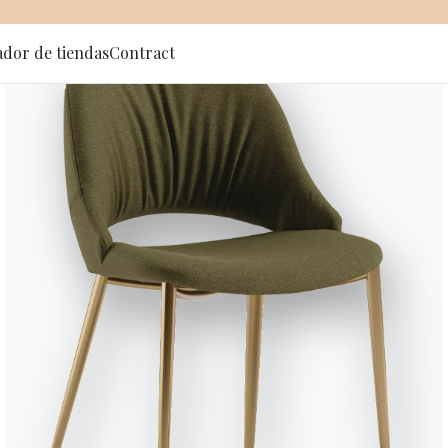
ador de tiendas
Contract
 al newsletter
UFS
//
CIRCUS
Circus
Mesa de centro con estructura d
Diseñado por Beatriz Sempere