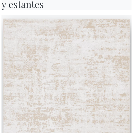
y estantes