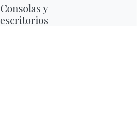
Consolas y

escritorios