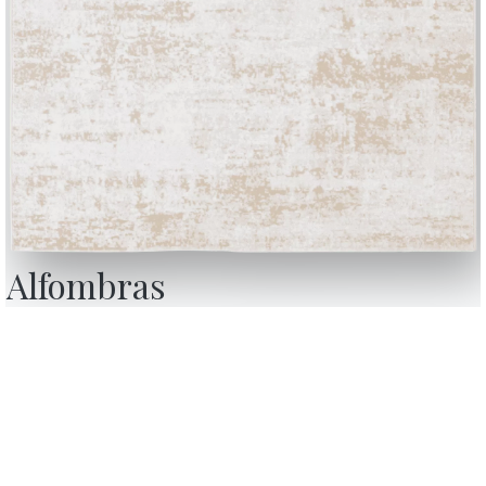
Alfombras
BONTEMPI
Productos
Configurador
Bontempi Space
Localizador de ti
how
Contract