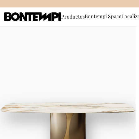
Bontempi Space
Localiz
Productos
Suscríbete
HOME
//
PRODUCTOS
//
SOFÁS
//
ANTARES