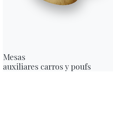
Mesas

auxiliares carros y poufs
NUESTRO MUNDO
Quiénes somos
Awards
Diseñadores
endas
Tienda insignia
Catálogos