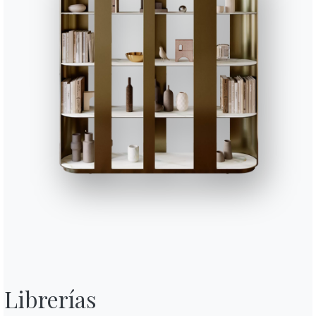
CUSD058
Accessories decorative cu
Completa tu ambiente
1 VERSIONES
Cloe
Librerías
