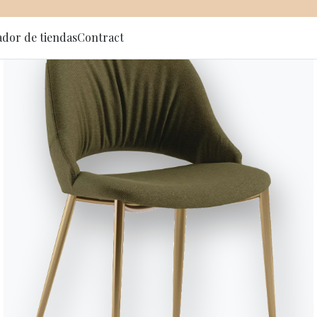
ador de tiendas
Contract
 al newsletter
Antares
Su diseño compacto y sus costur
reposabrazos y respaldos encier
la estructura y los asientos alt
Diseñado por Marco Corti
Versiones
Modulares