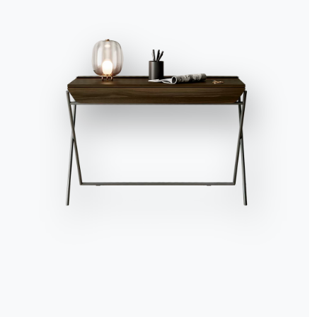
Accept all
Deny
No, adjust