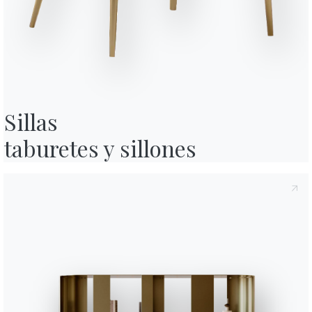
rivacidad
, según lo dispuesto en el artículo 13 del Reglamento UE
o su contenido.*
Variante
Longitud (X)
Alt
cidad
Política de privacidad
, consiento el tratamiento de mis datos
nes comerciales y publicitarias, incluso a través del envío de
92cm
90
164cm
90
Sillas

190cm
90
taburetes y sillones
216cm
90
Ficha técnica
Accesorios
Antares